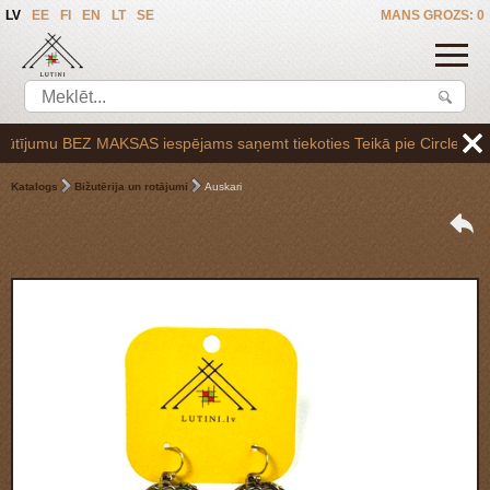
LV
EE
FI
EN
LT
SE
MANS GROZS: 0
ījumu BEZ MAKSAS iespējams saņemt tiekoties Teikā pie Circle K uzpild
Katalogs
Bižutērija un rotājumi
Auskari