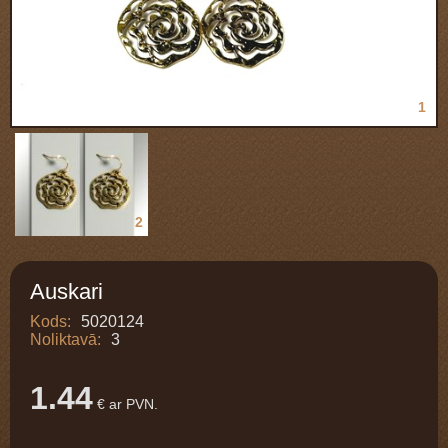
1
2
Auskari
Kods:
5020124
Noliktavā:
3
1.44
€ ar PVN.