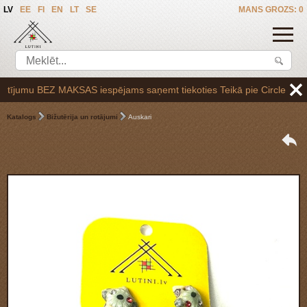
LV
EE
FI
EN
LT
SE
MANS GROZS: 0
ījumu BEZ MAKSAS iespējams saņemt tiekoties Teikā pie Circle K uzpilde
Katalogs
Bižutērija un rotājumi
Auskari