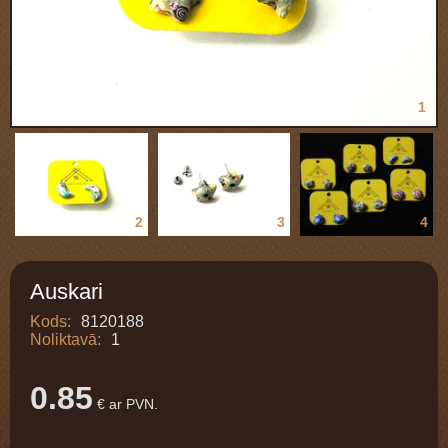
1
2
3
4
Auskari
Kods:
8120188
Noliktavā:
1
0.85
€ ar PVN.