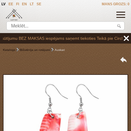
LV
EE
FI
EN
LT
SE
MANS GROZS: 0
tījumu BEZ MAKSAS iespējams saņemt tiekoties Teikā pie Circle K uzpil
Katalogs
Bižutērija un rotājumi
Auskari