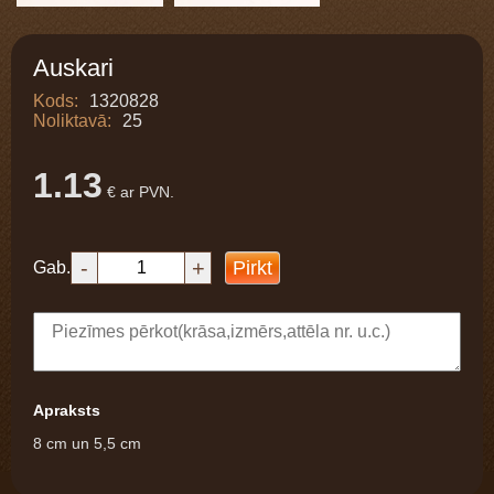
Auskari
Kods:
1320828
Noliktavā:
25
1.13
€ ar PVN.
-
+
Pirkt
Gab.
Apraksts
8 cm un 5,5 cm