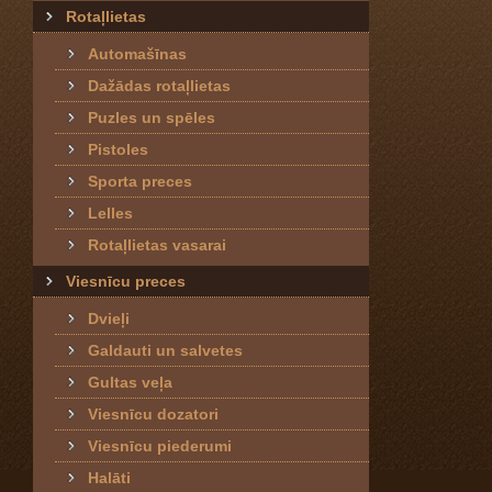
Rotaļlietas
Automašīnas
Dažādas rotaļlietas
Puzles un spēles
Pistoles
Sporta preces
Lelles
Rotaļlietas vasarai
Viesnīcu preces
Dvieļi
Galdauti un salvetes
Gultas veļa
Viesnīcu dozatori
Viesnīcu piederumi
Halāti