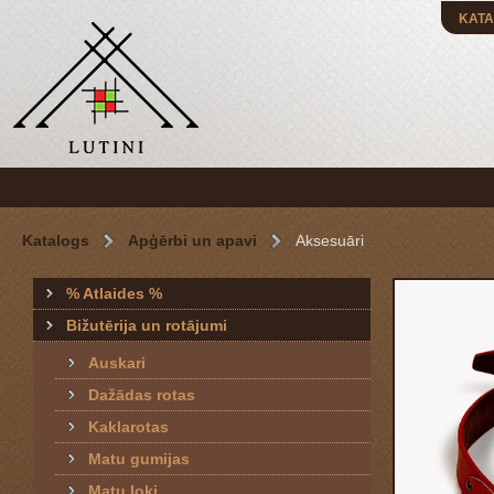
KATA
Katalogs
Apģērbi un apavi
Aksesuāri
% Atlaides %
Bižutērija un rotājumi
Auskari
Dažādas rotas
Kaklarotas
Matu gumijas
Matu loki