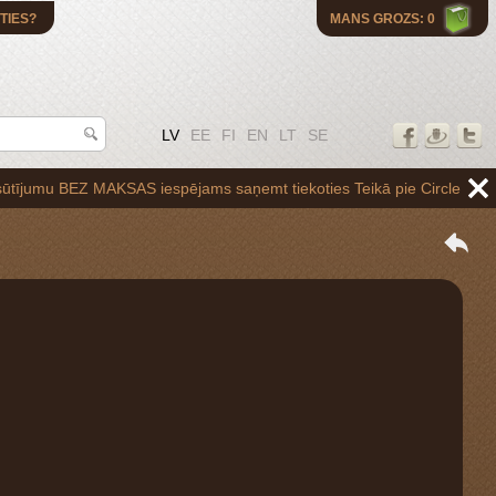
TIES?
MANS GROZS: 0
LV
EE
FI
EN
LT
SE
BEZ MAKSAS iespējams saņemt tiekoties Teikā pie Circle K uzpildes stac