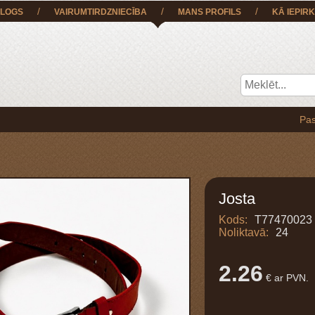
/
/
/
LOGS
VAIRUMTIRDZNIECĪBA
MANS PROFILS
KĀ IEPIRK
Pasūtījumu 
Josta
Kods:
T77470023
Noliktavā:
24
2.26
€ ar PVN.