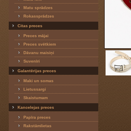
Matu sprādzes
Rokassprādzes
Citas preces
Preces mājai
Preces svētkiem
Dāvanu maisiņi
Suvenīri
Galantērijas preces
Maki un somas
Lietussargi
Skaistumam
Kancelejas preces
Papīra preces
Rakstāmlietas