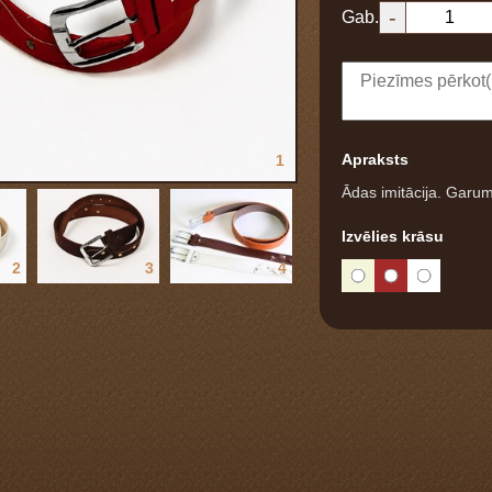
-
Gab.
Apraksts
1
Ādas imitācija. Garu
Izvēlies krāsu
2
3
4