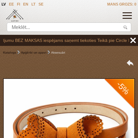
LV
EE
FI
EN
LT
SE
MANS GROZS: 0
umu BEZ MAKSAS iespējams saņemt tiekoties Teikā pie Circle K uzpildes
Katalogs
Apģērbi un apavi
Aksesuāri
-5%