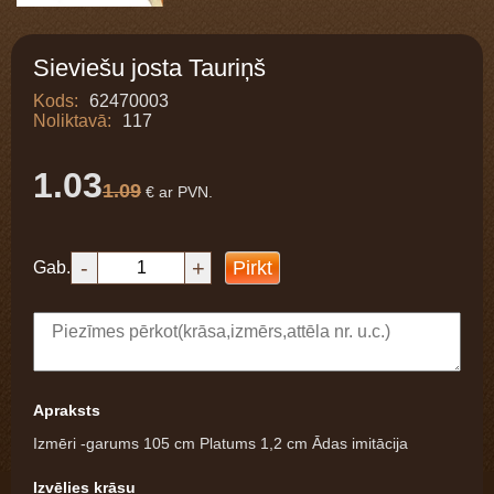
Sieviešu josta Tauriņš
Kods:
62470003
Noliktavā:
117
1.03
1.09
€ ar PVN.
-
+
Pirkt
Gab.
Apraksts
Izmēri -garums 105 cm Platums 1,2 cm Ādas imitācija
Izvēlies krāsu