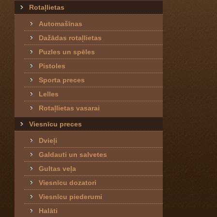
Rotaļlietas
Automašīnas
Dažādas rotaļlietas
Puzles un spēles
Pistoles
Sporta preces
Lelles
Rotaļlietas vasarai
Viesnīcu preces
Dvieļi
Galdauti un salvetes
Gultas veļa
Viesnīcu dozatori
Viesnīcu piederumi
Halāti