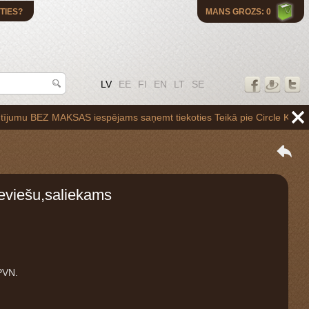
TIES?
MANS GROZS: 0
LV
EE
FI
EN
LT
SE
Z MAKSAS iespējams saņemt tiekoties Teikā pie Circle K uzpildes staci
ieviešu,saliekams
PVN.