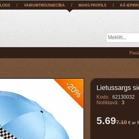
/
/
/
LOGS
VAIRUMTIRDZNIECĪBA
MANS PROFILS
KĀ IEPIRK
Pasūtījumu BE
-20%
Lietussargs s
Kods:
62130032
Noliktavā:
3
5.69
7.10
€ ar 