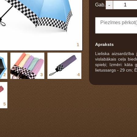
-
Gab.
Apraksts
1
Lieliska aizsardzība
vislabākais ceļa bied
spieķi; Izmēri: kāta
lietussargs - 29 cm; Ēr
2
3
4
5