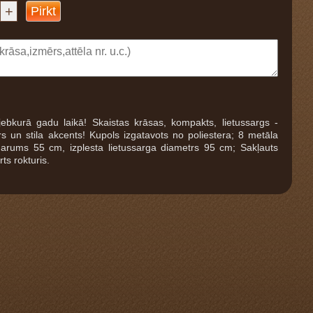
+
Pirkt
 jebkurā gadu laikā! Skaistas krāsas, kompakts, lietussargs -
rs un stila akcents! Kupols izgatavots no poliestera; 8 metāla
 garums 55 cm, izplesta lietussarga diametrs 95 cm; Sakļauts
ts rokturis.