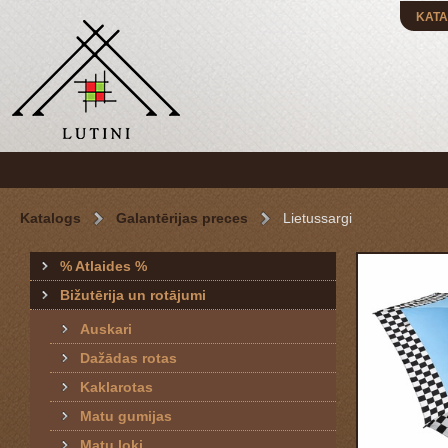
KATA
Katalogs
Galantērijas preces
Lietussargi
% Atlaides %
Bižutērija un rotājumi
Auskari
Dažādas rotas
Kaklarotas
Matu gumijas
Matu loki