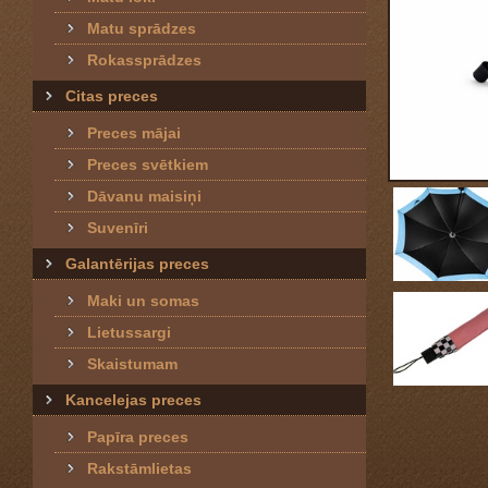
Matu sprādzes
Rokassprādzes
Citas preces
Preces mājai
Preces svētkiem
Dāvanu maisiņi
Suvenīri
Galantērijas preces
Maki un somas
Lietussargi
Skaistumam
Kancelejas preces
Papīra preces
Rakstāmlietas