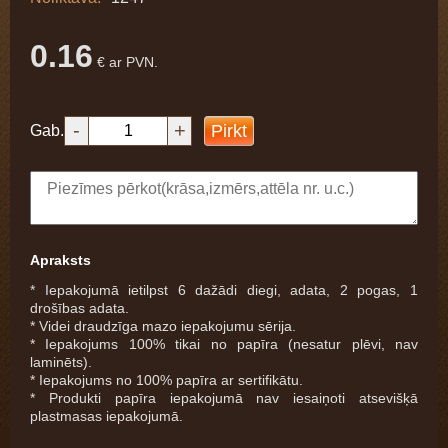
0.16
€ ar PVN.
-
+
Pirkt
Gab.
Apraksts
* Iepakojumā ietilpst 6 dažādi diegi, adata, 2 pogas, 1
drošības adata.
* Videi draudzīga mazo iepakojumu sērija.
* Iepakojums 100% tikai no papīra (nesatur plēvi, nav
laminēts).
* Iepakojums no 100% papīra ar sertifikātu.
* Produkti papīra iepakojumā nav iesaiņoti atsevišķā
plastmasas iepakojumā.