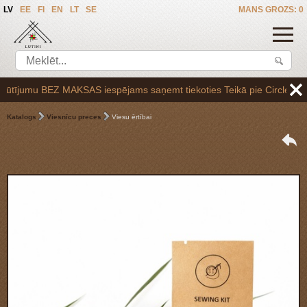
LV
EE
FI
EN
LT
SE
MANS GROZS: 0
ījumu BEZ MAKSAS iespējams saņemt tiekoties Teikā pie Circle K uzpild
Katalogs
Viesnīcu preces
Viesu ērtībai