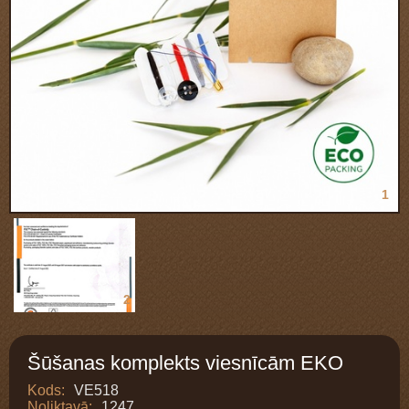
1
2
Šūšanas komplekts viesnīcām EKO
Kods:
VE518
Noliktavā:
1247