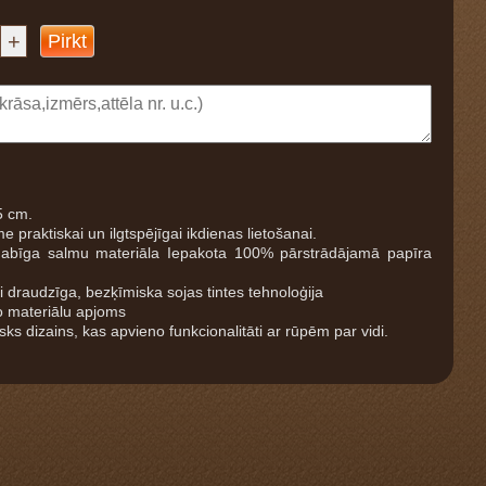
+
Pirkt
 cm.
praktiskai un ilgtspējīgai ikdienas lietošanai.
abīga salmu materiāla Iepakota 100% pārstrādājamā papīra
i draudzīga, bezķīmiska sojas tintes tehnoloģija
 materiālu apjoms
sks dizains, kas apvieno funkcionalitāti ar rūpēm par vidi.