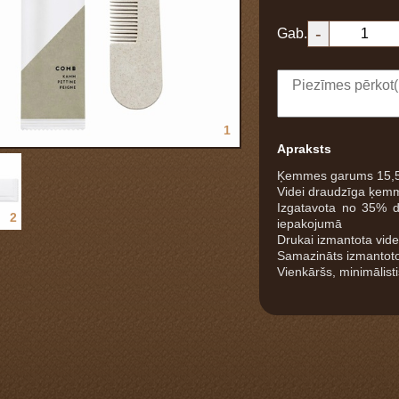
-
Gab.
1
Apraksts
Ķemmes garums 15,5
Videi draudzīga ķemme 
Izgatavota no 35% d
2
iepakojumā
Drukai izmantota vide
Samazināts izmantoto
Vienkāršs, minimālisti