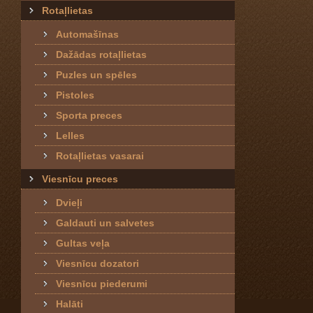
Rotaļlietas
Automašīnas
Dažādas rotaļlietas
Puzles un spēles
Pistoles
Sporta preces
Lelles
Rotaļlietas vasarai
Viesnīcu preces
Dvieļi
Galdauti un salvetes
Gultas veļa
Viesnīcu dozatori
Viesnīcu piederumi
Halāti