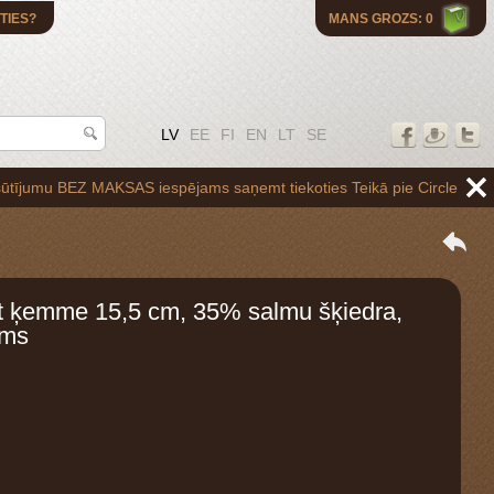
TIES?
MANS GROZS: 0
LV
EE
FI
EN
LT
SE
BEZ MAKSAS iespējams saņemt tiekoties Teikā pie Circle K uzpildes sta
t ķemme 15,5 cm, 35% salmu šķiedra,
ums