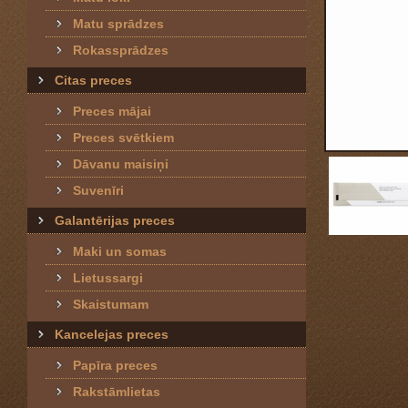
Matu sprādzes
Rokassprādzes
Citas preces
Preces mājai
Preces svētkiem
Dāvanu maisiņi
Suvenīri
Galantērijas preces
Maki un somas
Lietussargi
Skaistumam
Kancelejas preces
Papīra preces
Rakstāmlietas