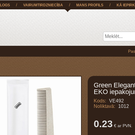
/
/
/
LOGS
VAIRUMTIRDZNIECĪBA
MANS PROFILS
KĀ IEPIRK
Pasūtījumu 
Green Elegan
EKO iepakoj
Kods:
VE492
Noliktavā:
1012
0.23
€ ar PVN.