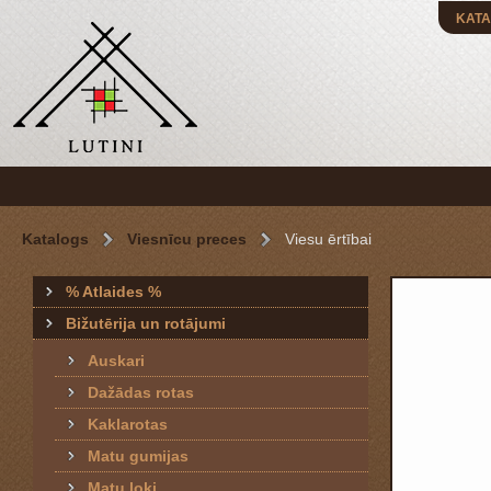
KATA
Katalogs
Viesnīcu preces
Viesu ērtībai
% Atlaides %
Bižutērija un rotājumi
Auskari
Dažādas rotas
Kaklarotas
Matu gumijas
Matu loki