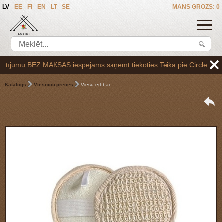
LV
EE
FI
EN
LT
SE
MANS GROZS: 0
ījumu BEZ MAKSAS iespējams saņemt tiekoties Teikā pie Circle K uzpilde
Katalogs
Viesnīcu preces
Viesu ērtībai