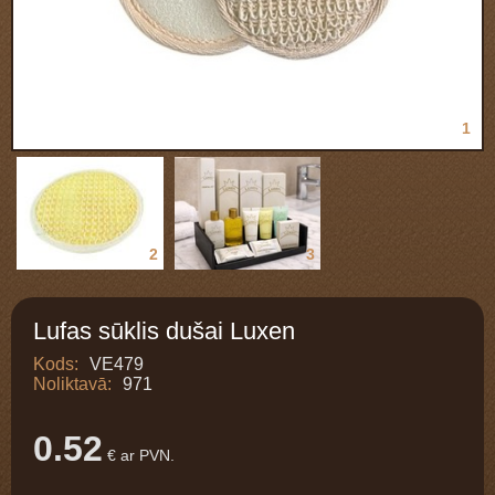
1
2
3
Lufas sūklis dušai Luxen
Kods:
VE479
Noliktavā:
971
0.52
€ ar PVN.