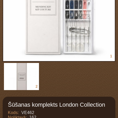
1
2
Šūšanas komplekts London Collection
Kods:
VE462
Noliktavā:
162