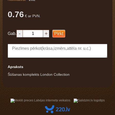
0.76
€ ar PVN.
-
+
Pirkt
Gab.
Apraksts
Šūšanas komplekts London Collection