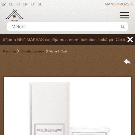
LV
EE
FI
EN
LT
SE
MANS GROZS: 0
ījumu BEZ MAKSAS iespējams saņemt tiekoties Teikā pie Circle K uzpild
Katalogs
Viesnīcu preces
Viesu ērtībai