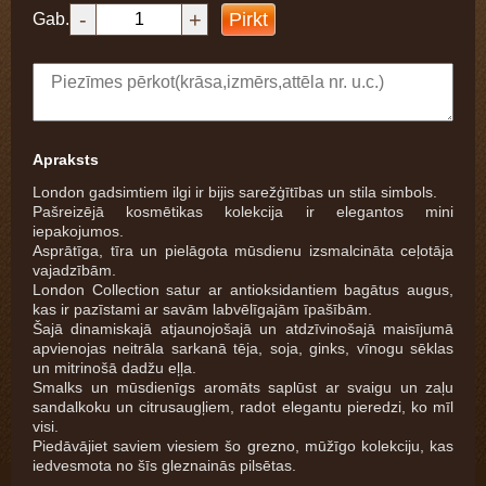
-
+
Pirkt
Gab.
Apraksts
London gadsimtiem ilgi ir bijis sarežģītības un stila simbols.
Pašreizējā kosmētikas kolekcija ir elegantos mini
iepakojumos.
Asprātīga, tīra un pielāgota mūsdienu izsmalcināta ceļotāja
vajadzībām.
London Collection satur ar antioksidantiem bagātus augus,
kas ir pazīstami ar savām labvēlīgajām īpašībām.
Šajā dinamiskajā atjaunojošajā un atdzīvinošajā maisījumā
apvienojas neitrāla sarkanā tēja, soja, ginks, vīnogu sēklas
un mitrinošā dadžu eļļa.
Smalks un mūsdienīgs aromāts saplūst ar svaigu un zaļu
sandalkoku un citrusaugļiem, radot elegantu pieredzi, ko mīl
visi.
Piedāvājiet saviem viesiem šo grezno, mūžīgo kolekciju, kas
iedvesmota no šīs gleznainās pilsētas.