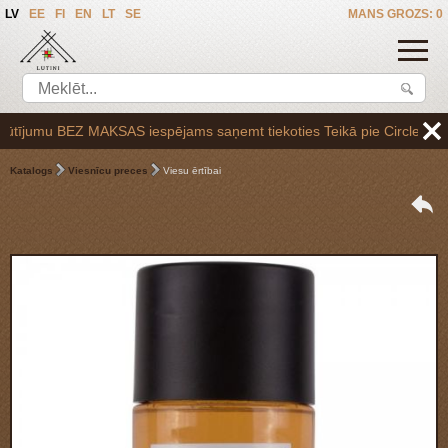
LV
EE
FI
EN
LT
SE
MANS GROZS: 0
ījumu BEZ MAKSAS iespējams saņemt tiekoties Teikā pie Circle K uzpild
Katalogs
Viesnīcu preces
Viesu ērtībai