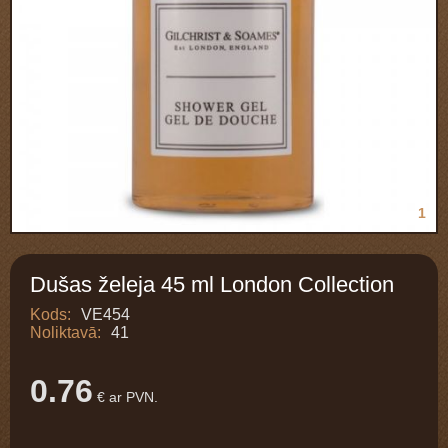
1
Dušas želeja 45 ml London Collection
Kods:
VE454
Noliktavā:
41
0.76
€ ar PVN.