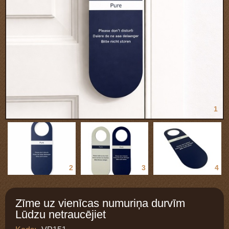
1
2
3
4
Zīme uz vienīcas numuriņa durvīm
Lūdzu netraucējiet