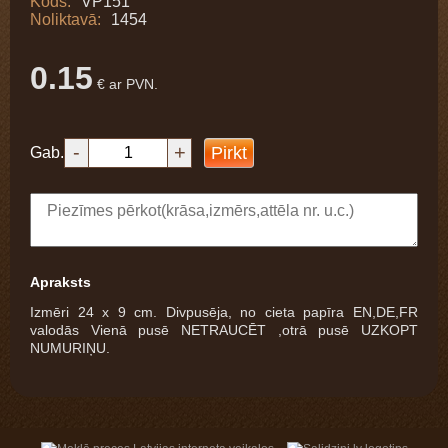
Kods:
VP151
Noliktavā:
1454
0.15
€ ar PVN.
-
+
Pirkt
Gab.
Apraksts
Izmēri 24 x 9 cm. Divpusēja, no cieta papīra EN,DE,FR
valodās Vienā pusē NETRAUCĒT ,otrā pusē UZKOPT
NUMURIŅU.