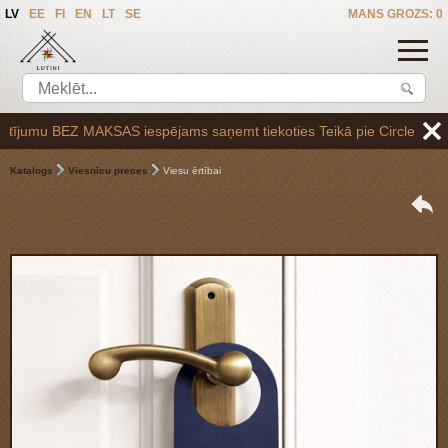
LV
EE
FI
EN
LT
SE
MANS GROZS: 0
jumu BEZ MAKSAS iespējams saņemt tiekoties Teikā pie Circle K uzpildes
Katalogs
Viesnīcu preces
Viesu ērtībai