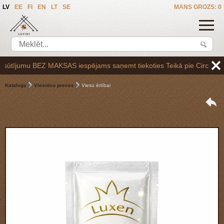
LV
EE
FI
EN
LT
SE
MANS GROZS: 0
tījumu BEZ MAKSAS iespējams saņemt tiekoties Teikā pie Circle K uzpil
Katalogs
Viesnīcu preces
Viesu ērtībai