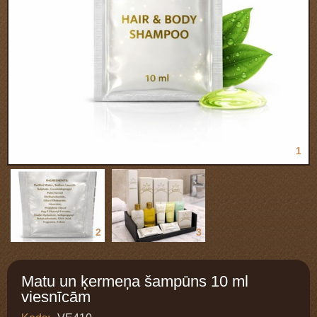
1
2
3
Matu un ķermeņa šampūns 10 ml
viesnīcām