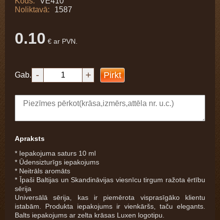
Kods:
VE410
Noliktavā:
1587
0.10
€ ar PVN.
-
+
Pirkt
Gab.
Apraksts
* Iepakojuma saturs 10 ml
* Ūdensizturīgs iepakojums
* Neitrāls aromāts
* Īpaši Baltijas un Skandināvijas viesnīcu tirgum ražota ērtību
sērija
Universālā sērija, kas ir piemērota visprasīgāko klientu
istabām. Produkta iepakojums ir vienkāršs, taču elegants.
Balts iepakojums ar zelta krāsas Luxen logotipu.