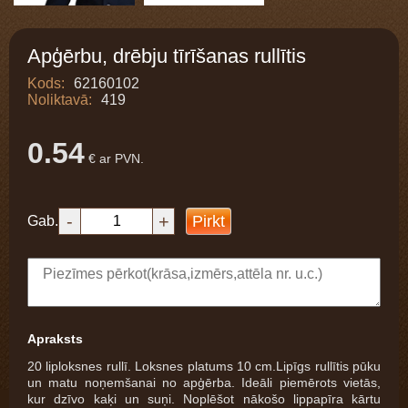
Apģērbu, drēbju tīrīšanas rullītis
Kods:
62160102
Noliktavā:
419
0.54
€ ar PVN.
-
+
Pirkt
Gab.
Apraksts
20 liploksnes rullī. Loksnes platums 10 cm.Lipīgs rullītis pūku
un matu noņemšanai no apģērba. Ideāli piemērots vietās,
kur dzīvo kaķi un suņi. Noplēšot nākošo lippapīra kārtu