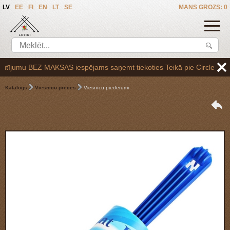
LV
EE
FI
EN
LT
SE
MANS GROZS: 0
jumu BEZ MAKSAS iespējams saņemt tiekoties Teikā pie Circle K uzpilde
Katalogs
Viesnīcu preces
Viesnīcu piederumi