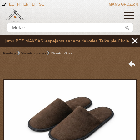
LV
EE
FI
EN
LT
SE
MANS GROZS: 0
jumu BEZ MAKSAS iespējams saņemt tiekoties Teikā pie Circle K uzpilde
Katalogs
Viesnīcu preces
Viesnīcu čības