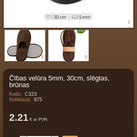
1
2
3
Čības velūra 5mm, 30cm, slēgtas,
brūnas
Kods:
C323
Noliktavā:
875
2.21
€ ar PVN.