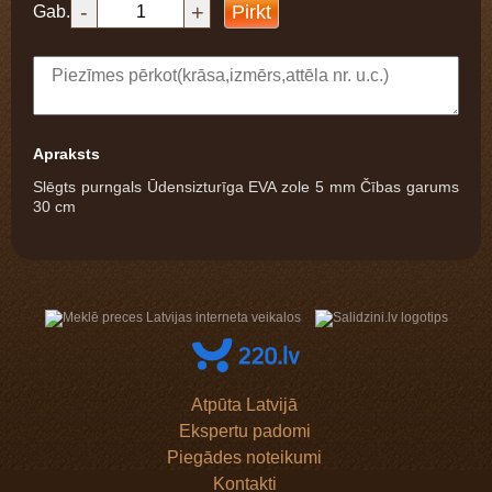
-
+
Pirkt
Gab.
Apraksts
Slēgts purngals Ūdensizturīga EVA zole 5 mm Čības garums
30 cm
Atpūta Latvijā
Ekspertu padomi
Piegādes noteikumi
Kontakti