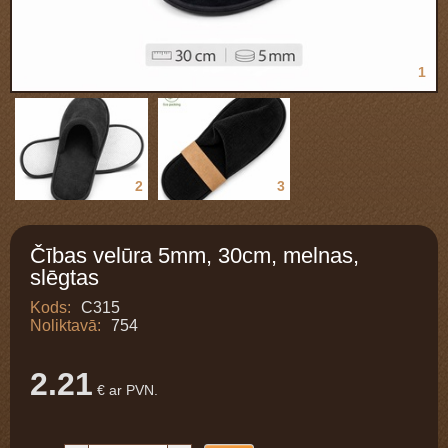
1
2
3
Čības velūra 5mm, 30cm, melnas,
slēgtas
Kods:
C315
Noliktavā:
754
2.21
€ ar PVN.