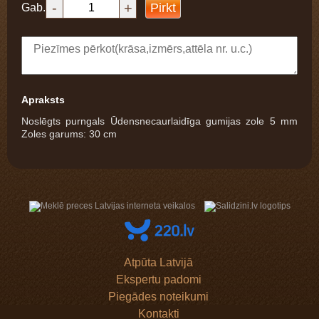
-
+
Pirkt
Gab.
Apraksts
Noslēgts purngals Ūdensnecaurlaidīga gumijas zole 5 mm
Zoles garums: 30 cm
Atpūta Latvijā
Ekspertu padomi
Piegādes noteikumi
Kontakti