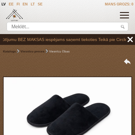
LV
EE
FI
EN
LT
SE
MANS GROZS: 0
ījumu BEZ MAKSAS iespējams saņemt tiekoties Teikā pie Circle K uzpild
Katalogs
Viesnīcu preces
Viesnīcu čības