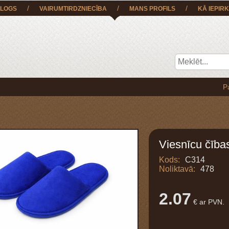
/
/
/
LOGS
VAIRUMTIRDZNIECĪBA
MANS PROFILS
KĀ IEPIRK
Pasūtījum
Viesnīcu čība
Kods:
C314
Noliktavā:
478
2.07
€ ar PVN.