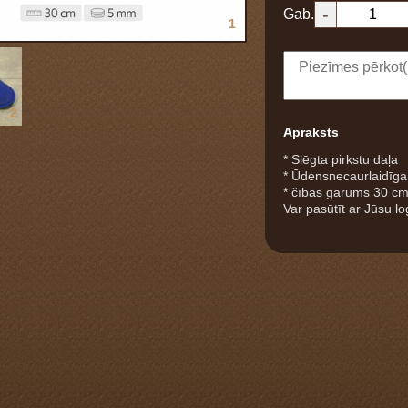
-
Gab.
1
2
Apraksts
* Slēgta pirkstu daļa
* Ūdensnecaurlaidīg
* čības garums 30 c
Var pasūtīt ar Jūsu l