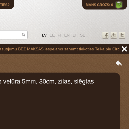
TIES?
MANS GROZS: 0
LV
EE
FI
EN
LT
SE
u BEZ MAKSAS iespējams saņemt tiekoties Teikā pie Circle K uzpildes s
s velūra 5mm, 30cm, zilas, slēgtas