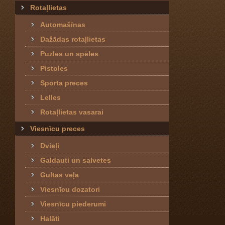
Rotaļlietas
Automašīnas
Dažādas rotaļlietas
Puzles un spēles
Pistoles
Sporta preces
Lelles
Rotaļlietas vasarai
Viesnīcu preces
Dvieļi
Galdauti un salvetes
Gultas veļa
Viesnīcu dozatori
Viesnīcu piederumi
Halāti