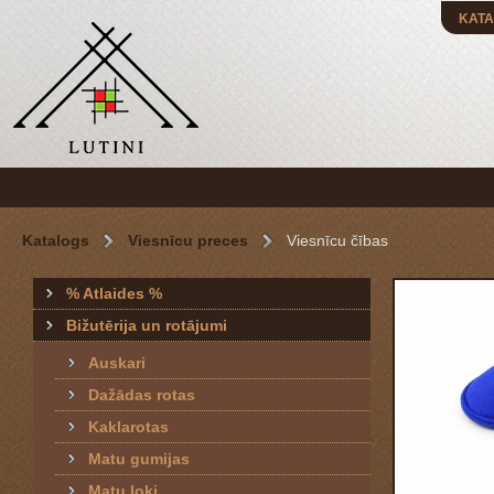
KATA
Katalogs
Viesnīcu preces
Viesnīcu čības
% Atlaides %
Bižutērija un rotājumi
Auskari
Dažādas rotas
Kaklarotas
Matu gumijas
Matu loki