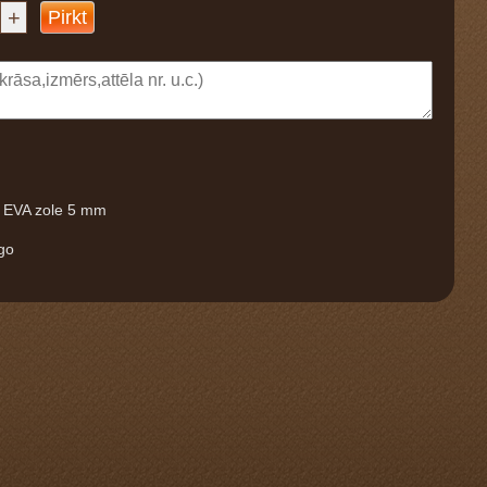
+
Pirkt
a EVA zole 5 mm
m
ogo