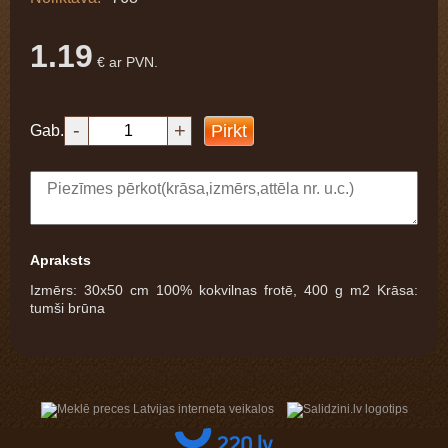
1.19
€ ar PVN.
-
+
Pirkt
Gab.
Apraksts
Izmērs: 30x50 cm 100% kokvilnas frotē, 400 g m2 Krāsa:
tumši brūna