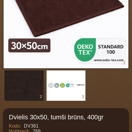
1
2
3
Dvielis 30x50, tumši brūns, 400gr
Kods:
DV361
Noliktavā:
768