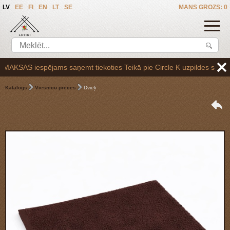
LV
EE
FI
EN
LT
SE
MANS GROZS: 0
SAS iespējams saņemt tiekoties Teikā pie Circle K uzpildes stacijas B
Katalogs
Viesnīcu preces
Dvieļi