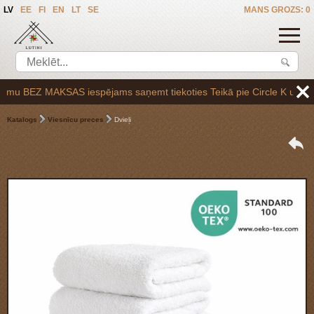
LV
EE
FI
EN
LT
SE
MANS GROZS: 0
u BEZ MAKSAS iespējams saņemt tiekoties Teikā pie Circle K uzpildes s
Katalogs
Viesnīcu preces
Dvieļi