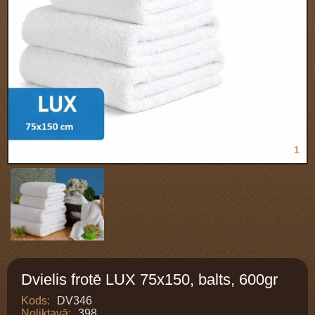
1
2
Dvielis frotē LUX 75x150, balts, 600gr
Kods:
DV346
Noliktavā:
398