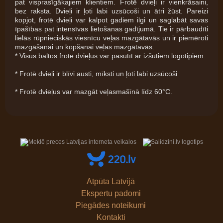
pat visprasīgākajiem klientiem. Frotē dvieļi ir vienkrāsaini,
bez raksta. Dvieļi ir ļoti labi uzsūcoši un ātri žūst. Pareizi
kopjot, frotē dvieļi var kalpot gadiem ilgi un saglabāt savas
īpašības pat intensīvas lietošanas gadījumā. Tie ir pārbaudīti
lielās rūpnieciskās viesnīcu veļas mazgātavās un ir piemēroti
mazgāšanai un kopšanai veļas mazgātavās.
* Visus baltos frotē dvieļus var pasūtīt ar izšūtiem logotipiem.
* Frotē dvieļi ir blīvi austi, mīksti un ļoti labi uzsūcoši
* Frotē dvieļus var mazgāt veļasmašīnā līdz 60°C.
Atpūta Latvijā
Ekspertu padomi
Piegādes noteikumi
Kontakti