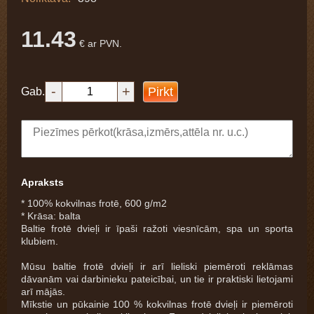
11.43
€ ar PVN.
-
+
Pirkt
Gab.
Apraksts
* 100% kokvilnas frotē, 600 g/m2
* Krāsa: balta
Baltie frotē dvieļi ir īpaši ražoti viesnīcām, spa un sporta
klubiem.
Mūsu baltie frotē dvieļi ir arī lieliski piemēroti reklāmas
dāvanām vai darbinieku pateicībai, un tie ir praktiski lietojami
arī mājās.
Mīkstie un pūkainie 100 % kokvilnas frotē dvieļi ir piemēroti