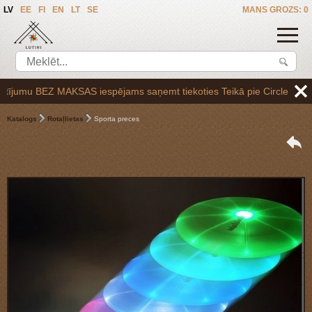
LV
EE
FI
EN
LT
SE
MANS GROZS: 0
umu BEZ MAKSAS iespējams saņemt tiekoties Teikā pie Circle K uzpildes 
Katalogs
Rotaļlietas
Sporta preces