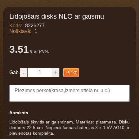
Lidojošais disks NLO ar gaismu
Kods:
8226277
Noliktavā:
1
3.51
€ ar PVN.
-
+
Pirkt
Gab.
Apraksts
Lidojošais šķīvītis ar gaismiņām. Materiās: plastmasa. Disku
diamers 22.5 cm. Nepieciešamas baterijas 3 x 1.5V AG10, ir
pievienotas komplektā.