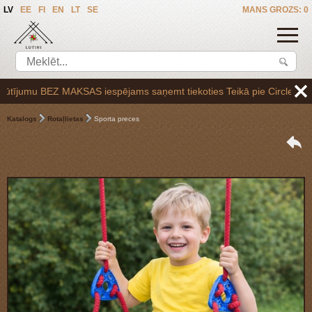
LV
EE
FI
EN
LT
SE
MANS GROZS: 0
mu BEZ MAKSAS iespējams saņemt tiekoties Teikā pie Circle K uzpildes 
Katalogs
Rotaļlietas
Sporta preces