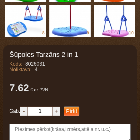
8
9
10
Šūpoles Tarzāns 2 in 1
Kods:
8026031
Noliktavā:
4
7.62
€ ar PVN.
-
+
Pirkt
Gab.