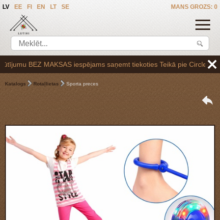
LV
EE
FI
EN
LT
SE
MANS GROZS: 0
ījumu BEZ MAKSAS iespējams saņemt tiekoties Teikā pie Circle K uzpilde
Katalogs
Rotaļlietas
Sporta preces