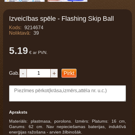
Izveicības spēle - Flashing Skip Ball
Kods:
9214674
Noliktavā:
39
5.19
€ ar PVN.
-
+
Pirkt
Gab.
Apraksts
Materiāls: plastmasa, porolons. Izmērs: Platums: 16 cm,
Garums: 62 cm. Nav nepieciešamas baterijas, induktīvā
enerģijas ražošana - arvien žilbinošāk.