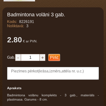
Badmintona volāni 3 gab.
Kods:
8226191
Noliktavā:
3
2.80
€ ar PVN.
-
+
Pirkt
Gab.
Apraksts
Badmintona volānu komplekts - 3 gab., materiāls -
plastmasa. Garums - 8 cm.