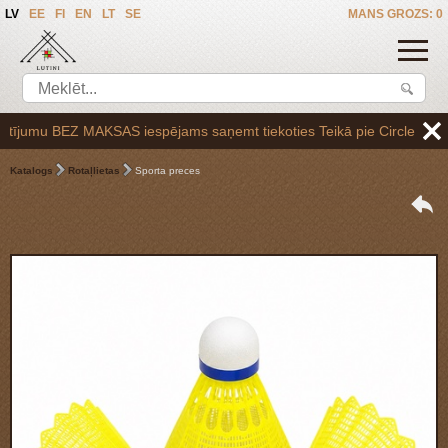
LV
EE
FI
EN
LT
SE
MANS GROZS: 0
umu BEZ MAKSAS iespējams saņemt tiekoties Teikā pie Circle K uzpildes
Katalogs
Rotaļlietas
Sporta preces