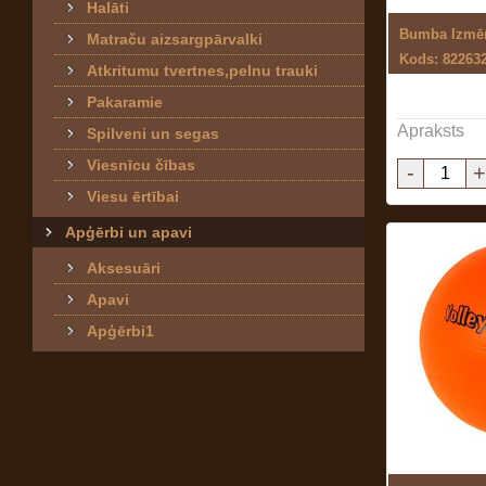
Halāti
Bumba Izmēr
Matraču aizsargpārvalki
Kods: 82263
Atkritumu tvertnes,pelnu trauki
Pakaramie
Apraksts
Spilveni un segas
Viesnīcu čības
-
+
Viesu ērtībai
Apģērbi un apavi
Aksesuāri
Apavi
Apģērbi1