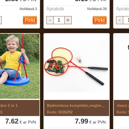
Apraksts
Aprak
Noliktavā:3
Noliktavā:39
-
+
-
Pirkt
Pirkt
āns 2 in 1
Badmintona komplekts,vieglmetāla
31
Kods: 8226292
Kods: 
7.62
7.99
€ ar PVN.
€ ar PVN.