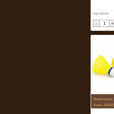
Apraksts
-
+
Badmintona v
Kods: 82261