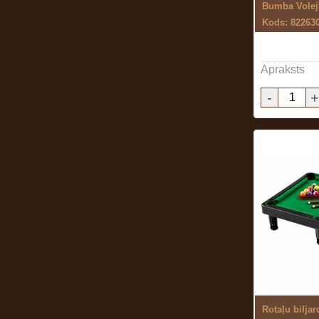
Bumba Volej
Kods: 82263
Apraksts
-
+
Rotaļu biljar