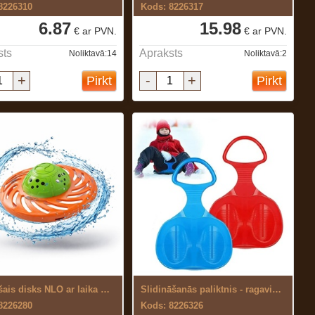
8226310
Kods: 8226317
6.87
15.98
€ ar PVN.
€ ar PVN.
sts
Apraksts
Noliktavā:14
Noliktavā:2
+
-
+
Pirkt
Pirkt
Lidojošais disks NLO ar laika degli
Slidināšanās paliktnis - ragaviņas
8226280
Kods: 8226326