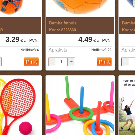
a
Bumba futbola
Bumba 
59
Kods: 8226360
Kods: 
3.29
4.49
€ ar PVN.
€ ar PVN.
Apraksts
Aprak
Noliktavā:4
Noliktavā:21
-
+
-
Pirkt
Pirkt