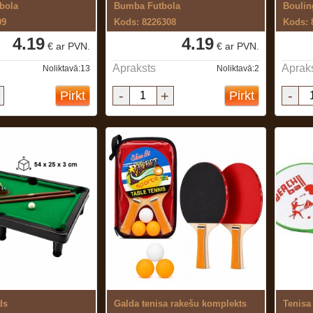
bola
Bumba Futbola
Boulin
09
Kods: 8226308
Kods: 
4.19
4.19
€ ar PVN.
€ ar PVN.
Apraksts
Aprak
Noliktavā:13
Noliktavā:2
-
+
-
Pirkt
Pirkt
ds
Galda tenisa rakešu komplekts