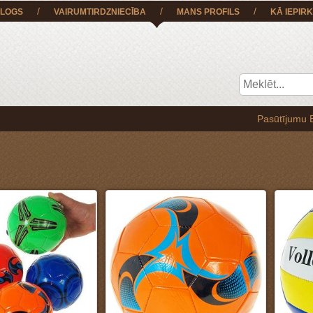
/
/
/
LOGS
VAIRUMTIRDZNIECĪBA
MANS PROFILS
KĀ IEPIRK
Pasūtījumu BEZ MAKSAS iespējams saņemt t