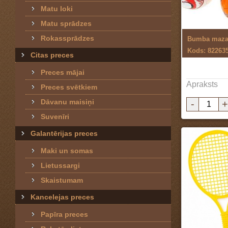
Matu loki
Matu sprādzes
Rokassprādzes
Bumba maz
Kods: 82263
Citas preces
Preces mājai
Apraksts
Preces svētkiem
Dāvanu maisiņi
-
+
Suvenīri
Galantērijas preces
Maki un somas
Lietussargi
Skaistumam
Kancelejas preces
Papīra preces