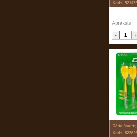
Kods: 52143
Apraksts
-
+
Dārta šautri
Kods: 82262