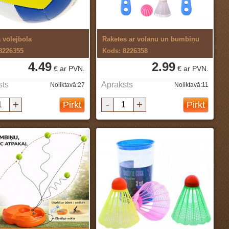
volejbola
Raketes ar volānu un bumbiņu
8226355
Kods: 8226358
4.49
2.99
€ ar PVN.
€ ar PVN.
sts
Apraksts
Noliktavā:27
Noliktavā:11
+
-
+
Pirkt
Pirkt