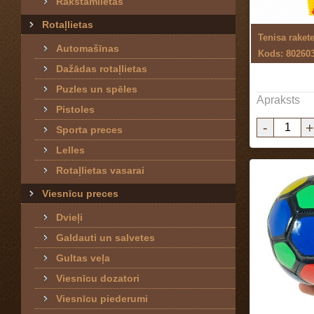
Rakstāmlietas
Rotaļlietas
Tenisa raket
Automašīnas
Kods: 80260
Dažādas rotaļlietas
Puzles un spēles
Apraksts
Pistoles
-
+
Sporta preces
Lelles
Rotaļlietas vasarai
Viesnīcu preces
Dvieļi
Galdauti un salvetes
Gultas veļa
Viesnīcu dozatori
Viesnīcu piederumi