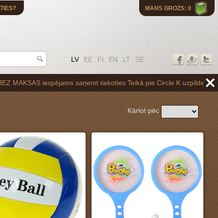
TIES?
MANS GROZS: 0
LV
EE
FI
EN
LT
SE
iekoties Teikā pie Circle K uzpildes stacijas Brīvības gatvē 265,vai 
Kārtot pēc