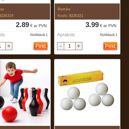
ņa
Bumba
8226319
Kods: 8226321
2.89
3.99
€ ar PVN.
€ ar PVN.
sts
Apraksts
Noliktavā:1
Noliktavā:1
+
-
+
Pirkt
Pirkt