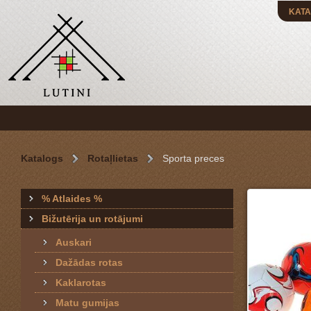
KATA
Katalogs
Rotaļlietas
Sporta preces
% Atlaides %
Bižutērija un rotājumi
Auskari
Dažādas rotas
Kaklarotas
Matu gumijas