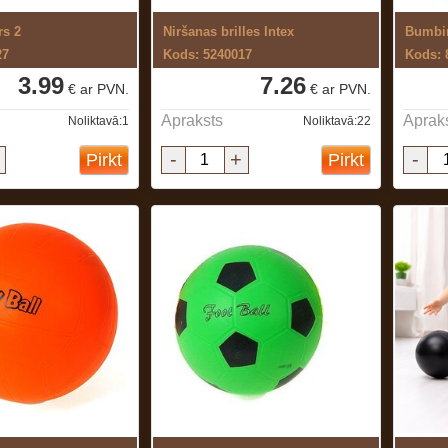
s 2
Niršanas brilles Intex
Bumbi
27
Kods: 5240017
Kods: 
3.99
7.26
€ ar PVN.
€ ar PVN.
Apraksts
Aprak
Noliktavā:1
Noliktavā:22
-
+
-
Pirkt
Pirkt