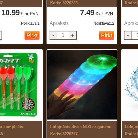
57
Kods: 8226286
Kods: 
10.99
7.49
€ ar PVN.
€ ar PVN.
Apraksts
Aprak
Noliktavā:1
Noliktavā:12
-
+
-
Pirkt
Pirkt
ņu komplekts
Lidojošais disks NLO ar gaismu
65
Kods: 8226277
Kods: 