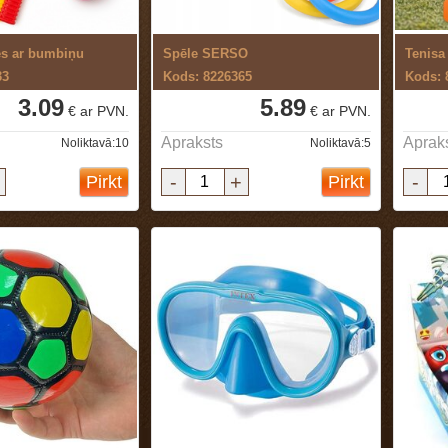
es ar bumbiņu
Spēle SERSO
33
Kods: 8226365
Kods: 
3.09
5.89
€ ar PVN.
€ ar PVN.
Apraksts
Aprak
Noliktavā:10
Noliktavā:5
-
+
-
Pirkt
Pirkt