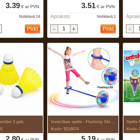
3.39
3.51
€ ar PVN.
€ ar PVN.
Apraksts
Aprak
Noliktavā:18
Noliktavā:1
-
+
-
Pirkt
Pirkt
olāni 3 gab.
Izveicības spēle - Flashing Skip Ball
Spēle
91
Kods: 9214674
Kods: 
2.80
5.19
€ ar PVN.
€ ar PVN.