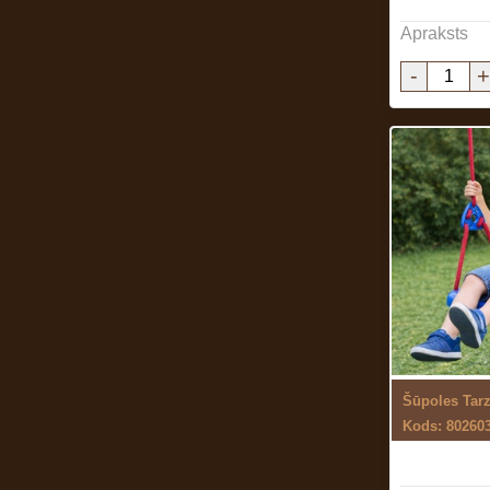
Apraksts
-
+
Šūpoles Tarz
Kods: 80260