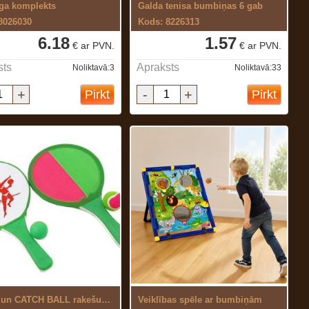
ga komplekts
Galda tenisa bumbiņas 6 gab
8026030
Kods: 8226313
6.18
1.57
€ ar PVN.
€ ar PVN.
sts
Apraksts
Noliktavā:3
Noliktavā:33
+
-
+
Pirkt
Pirkt
Tenisa un CATCH BALL rakešu komplekts ...
Veiklības spēle ar bumbiņām