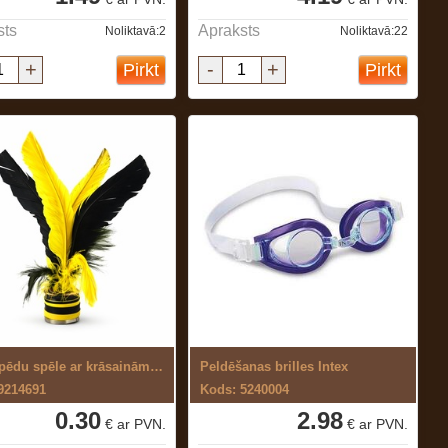
sts
Apraksts
Noliktavā:2
Noliktavā:22
+
-
+
Pirkt
Pirkt
Jianzi pēdu spēle ar krāsainām spalvām
Peldēšanas brilles Intex
9214691
Kods: 5240004
0.30
2.98
€ ar PVN.
€ ar PVN.