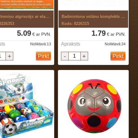
Tenisa treniņu atgriezējs ar elastīgo ...
Badmintona volānu komplekts 3 gab.
8226353
Kods: 8226315
5.09
1.79
€ ar PVN.
€ ar PVN.
sts
Apraksts
Noliktavā:13
Noliktavā:34
+
-
+
Pirkt
Pirkt