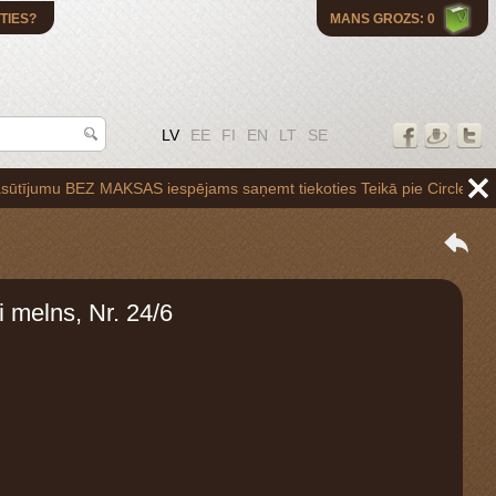
TIES?
MANS GROZS: 0
LV
EE
FI
EN
LT
SE
 BEZ MAKSAS iespējams saņemt tiekoties Teikā pie Circle K uzpildes st
 melns, Nr. 24/6