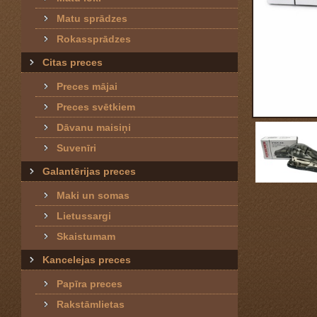
Matu sprādzes
Rokassprādzes
Citas preces
Preces mājai
Preces svētkiem
Dāvanu maisiņi
Suvenīri
Galantērijas preces
Maki un somas
Lietussargi
Skaistumam
Kancelejas preces
Papīra preces
Rakstāmlietas