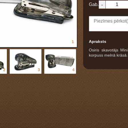
-
Gab.
Apraksts
1
Osiris skavotājs Min
korpuss melnā krāsā
2
3
4