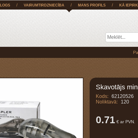
/
/
/
LOGS
VAIRUMTIRDZNIECĪBA
MANS PROFILS
KĀ IEPIRK
Pasūtījumu
Skavotājs mini
Kods:
62120526
Noliktavā:
120
0.71
€ ar PVN.