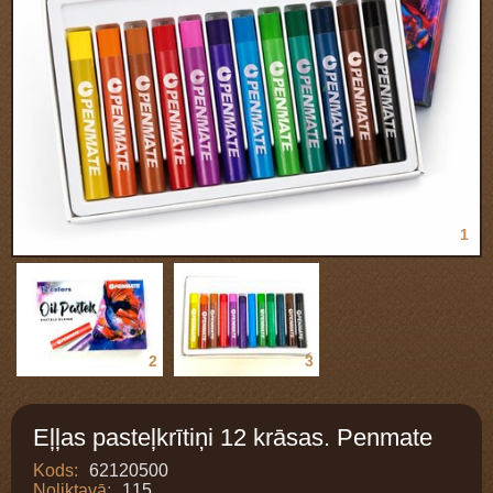
1
2
3
Eļļas pasteļkrītiņi 12 krāsas. Penmate
Kods:
62120500
Noliktavā:
115