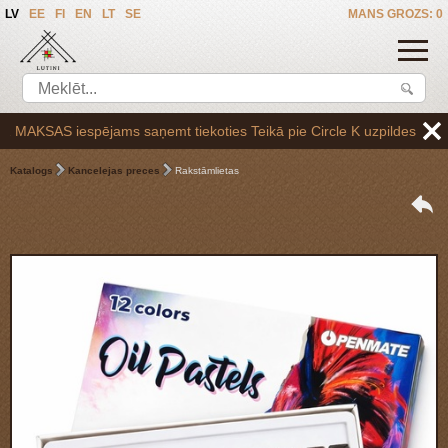
LV
EE
FI
EN
LT
SE
MANS GROZS: 0
KSAS iespējams saņemt tiekoties Teikā pie Circle K uzpildes stacijas 
Katalogs
Kancelejas preces
Rakstāmlietas