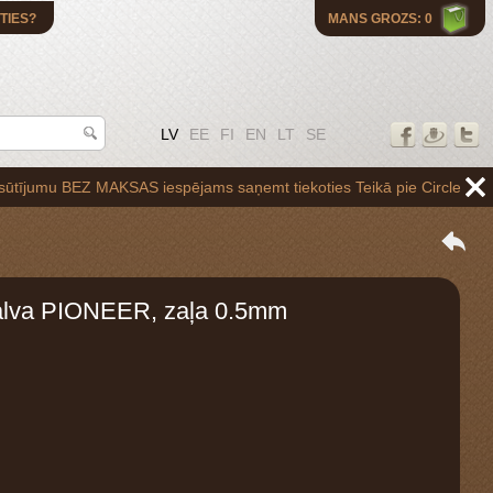
TIES?
MANS GROZS: 0
LV
EE
FI
EN
LT
SE
 BEZ MAKSAS iespējams saņemt tiekoties Teikā pie Circle K uzpildes st
palva PIONEER, zaļa 0.5mm