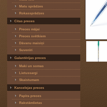
Matu sprādzes
Rokassprādzes
Citas preces
Preces mājai
Preces svētkiem
Dāvanu maisiņi
Suvenīri
Galantērijas preces
Maki un somas
Lietussargi
Skaistumam
Kancelejas preces
Papīra preces
Rakstāmlietas