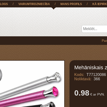
/
/
/
LOGS
VAIRUMTIRDZNIECĪBA
MANS PROFILS
KĀ IEPIRK
Pasūtījumu 
Mehāniskais z
Kods:
T77120086
Noliktavā:
366
0.98
€ ar PVN.