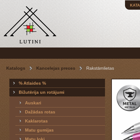
KATA
Katalogs
Kancelejas preces
Rakstāmlietas
% Atlaides %
Bižutērija un rotājumi
Auskari
Dažādas rotas
Kaklarotas
Matu gumijas
Matu loki