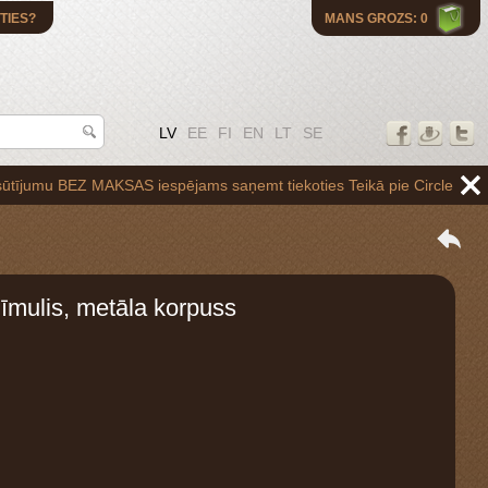
TIES?
MANS GROZS: 0
LV
EE
FI
EN
LT
SE
BEZ MAKSAS iespējams saņemt tiekoties Teikā pie Circle K uzpildes sta
īmulis, metāla korpuss