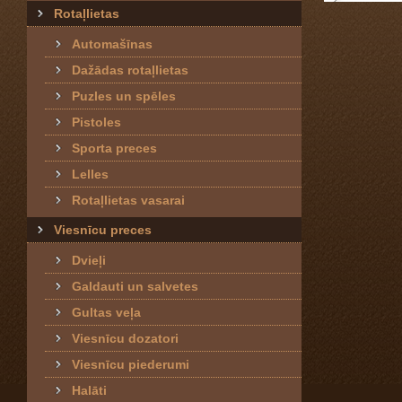
Rotaļlietas
Automašīnas
Dažādas rotaļlietas
Puzles un spēles
Pistoles
Sporta preces
Lelles
Rotaļlietas vasarai
Viesnīcu preces
Dvieļi
Galdauti un salvetes
Gultas veļa
Viesnīcu dozatori
Viesnīcu piederumi
Halāti