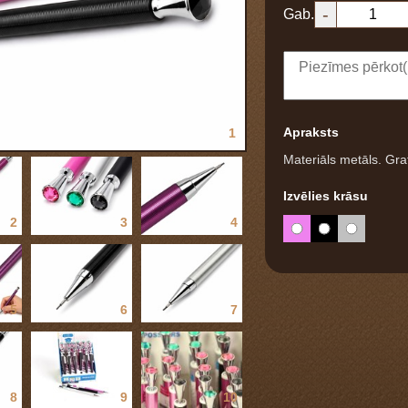
-
Gab.
Apraksts
1
Materiāls metāls. Gra
Izvēlies krāsu
2
3
4
5
6
7
8
9
10