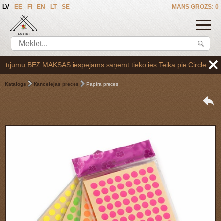
LV
EE
FI
EN
LT
SE
MANS GROZS: 0
jumu BEZ MAKSAS iespējams saņemt tiekoties Teikā pie Circle K uzpilde
Katalogs
Kancelejas preces
Papīra preces