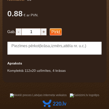
0.88
€ ar PVN.
-
+
Pirkt
Gab.
Apraksts
Komplektā 112x20 uzlīmītes, 4 krāsas