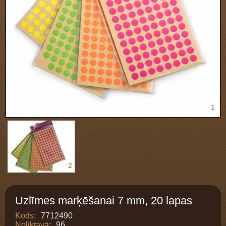
1
2
Uzlīmes marķēšanai 7 mm, 20 lapas
Kods:
7712490
Noliktavā:
96