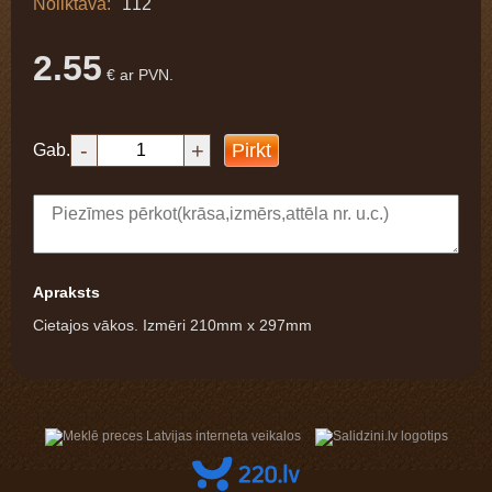
Noliktavā:
112
2.55
€ ar PVN.
-
+
Pirkt
Gab.
Apraksts
Cietajos vākos. Izmēri 210mm x 297mm