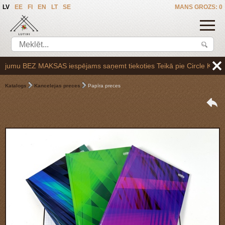
LV
EE
FI
EN
LT
SE
MANS GROZS: 0
mu BEZ MAKSAS iespējams saņemt tiekoties Teikā pie Circle K uzpildes 
Katalogs
Kancelejas preces
Papīra preces