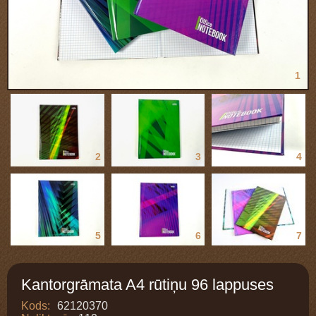
1
2
3
4
5
6
7
Kantorgrāmata A4 rūtiņu 96 lappuses
Kods:
62120370