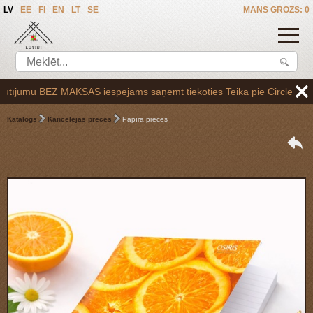
LV
EE
FI
EN
LT
SE
MANS GROZS: 0
jumu BEZ MAKSAS iespējams saņemt tiekoties Teikā pie Circle K uzpilde
Katalogs
Kancelejas preces
Papīra preces