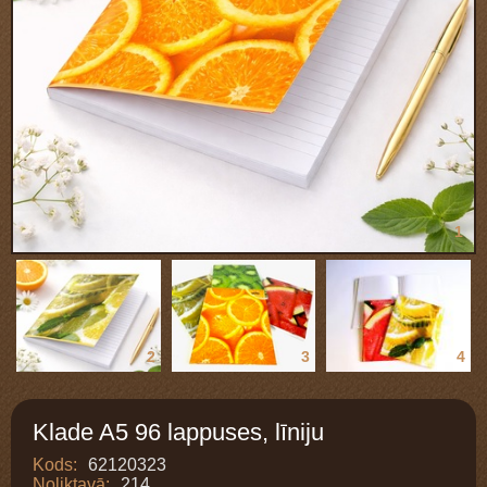
1
2
3
4
Klade A5 96 lappuses, līniju
Kods:
62120323
Noliktavā:
214