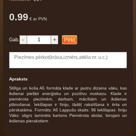
0.99
€ ar PVN.
-
+
Pirkt
Gab.
Apraksts
Stilīga un koša A5 formāta klade ar jautru dizaina vāku, kas
ikdienai piešķir enerģisku un pozitīvu noskaņu. Klade ir
piemērota piezīmēm, darbam, mācībām un ikdienas
plānošanai. Iekšlapas ir līniju, tādēļ rakstīšana ir ērta un
pārskatāma. Formāts: A5 Lappušu skaits: 96 Iekšlapas: līniju
Vāks: stigrs laminēts kartons Piemērota skolai, birojam un
ikdienas pierakstiem