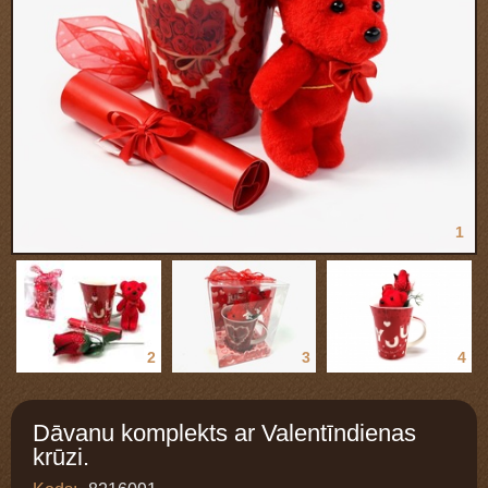
1
2
3
4
Dāvanu komplekts ar Valentīndienas
krūzi.