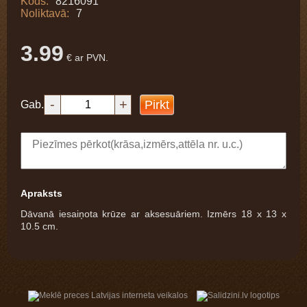
Kods:
8216091
Noliktavā:
7
3.99
€ ar PVN.
-
+
Pirkt
Gab.
Apraksts
Dāvanā iesaiņota krūze ar aksesuāriem. Izmērs 18 x 13 x
10.5 cm.