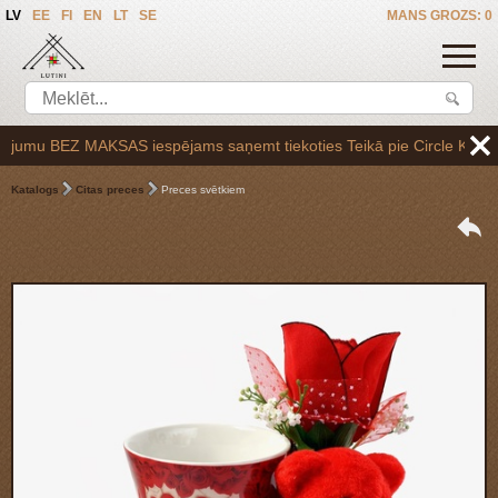
LV
EE
FI
EN
LT
SE
MANS GROZS: 0
umu BEZ MAKSAS iespējams saņemt tiekoties Teikā pie Circle K uzpildes 
Katalogs
Citas preces
Preces svētkiem