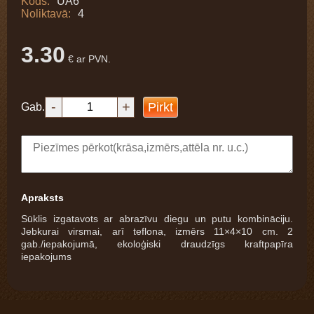
Kods:
UA6
Noliktavā:
4
3.30
€ ar PVN.
-
+
Pirkt
Gab.
Apraksts
Sūklis izgatavots ar abrazīvu diegu un putu kombināciju.
Jebkurai virsmai, arī teflona, izmērs 11×4×10 cm. 2
gab./iepakojumā, ekoloģiski draudzīgs kraftpapīra
iepakojums