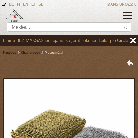
LV
EE
FI
EN
LT
SE
MANS GROZS: 0
jumu BEZ MAKSAS iespējams saņemt tiekoties Teikā pie Circle K uzpilde
Katalogs
Citas preces
Preces mājai