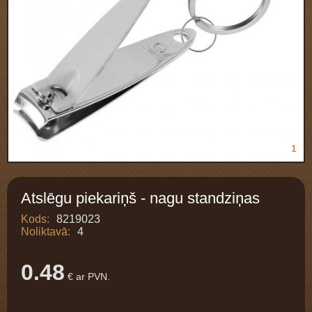
1
Atslēgu piekariņš - nagu standziņas
Kods:
8219023
Noliktavā:
4
0.48
€ ar PVN.