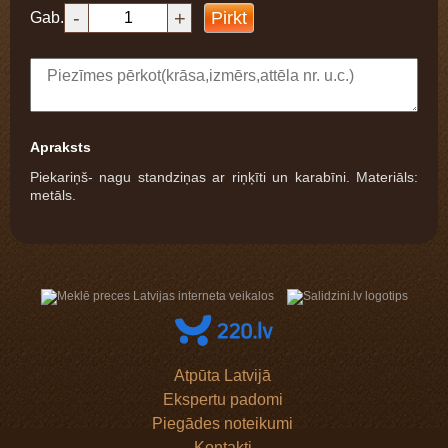
-
+
Pirkt
Gab.
Apraksts
Piekariņš- nagu standziņas ar riņķīti un karabīni. Materiāls:
metāls.
Atpūta Latvijā
Ekspertu padomi
Piegādes noteikumi
Kontakti