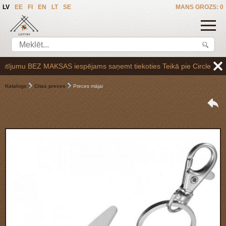
LV
EE
FI
EN
LT
SE
MANS GROZS: 0
ījumu BEZ MAKSAS iespējams saņemt tiekoties Teikā pie Circle K uzpild
Katalogs
Citas preces
Preces mājai