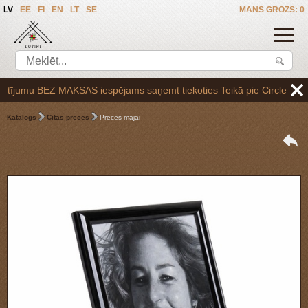
LV
EE
FI
EN
LT
SE
MANS GROZS: 0
jumu BEZ MAKSAS iespējams saņemt tiekoties Teikā pie Circle K uzpilde
Katalogs
Citas preces
Preces mājai