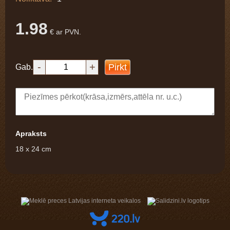
1.98
€ ar PVN.
-
+
Pirkt
Gab.
Apraksts
18 x 24 cm