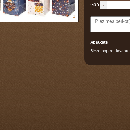
-
Gab.
1
Apraksts
Bieza papīra dāvanu m