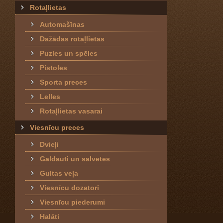
Rotaļlietas
Automašīnas
Dažādas rotaļlietas
Puzles un spēles
Pistoles
Sporta preces
Lelles
Rotaļlietas vasarai
Viesnīcu preces
Dvieļi
Galdauti un salvetes
Gultas veļa
Viesnīcu dozatori
Viesnīcu piederumi
Halāti