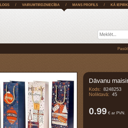
/
/
/
LOGS
VAIRUMTIRDZNIECĪBA
MANS PROFILS
KĀ IEPIRK
Pasūtījumu BE
Dāvanu maisi
Kods:
8248253
Noliktavā:
45
0.99
€ ar PVN.