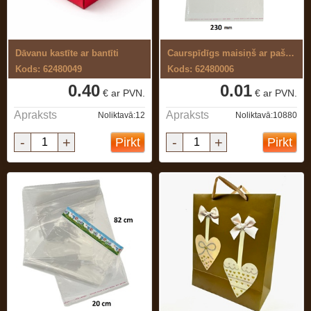
Dāvanu kastīte ar bantīti
Caurspīdīgs maisiņš ar pašlīmējošu joslu
Kods: 62480049
Kods: 62480006
0.40
0.01
€ ar PVN.
€ ar PVN.
Apraksts
Apraksts
Noliktavā:12
Noliktavā:10880
-
+
-
+
Pirkt
Pirkt