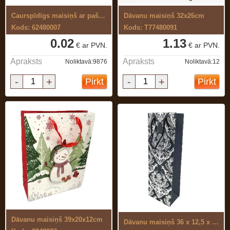
Caurspīdīgs maisiņš ar pašlīmējošu joslu
Dāvanu maisiņš 32x26cm
Kods: 62480007
Kods: T77480091
0.02
1.13
€ ar PVN.
€ ar PVN.
Apraksts
Apraksts
Noliktavā:9876
Noliktavā:12
-
+
-
+
Pirkt
Pirkt
Dāvanu maisiņš 39x20x12cm
Dāvanu maisiņš 36 x 12,5 x 8,5 cm