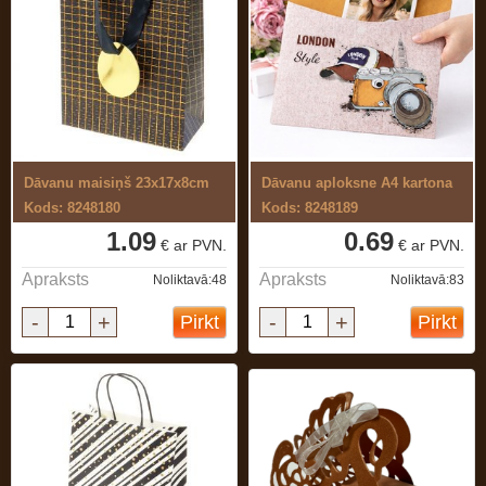
Dāvanu maisiņš 23x17x8cm
Dāvanu aploksne A4 kartona
Kods: 8248180
Kods: 8248189
1.09
0.69
€ ar PVN.
€ ar PVN.
Apraksts
Apraksts
Noliktavā:48
Noliktavā:83
-
+
-
+
Pirkt
Pirkt