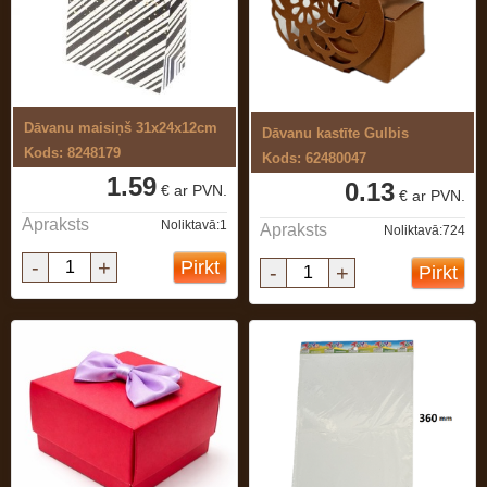
Dāvanu maisiņš 31x24x12cm
Dāvanu kastīte Gulbis
Kods: 8248179
Kods: 62480047
1.59
0.13
€ ar PVN.
€ ar PVN.
Apraksts
Noliktavā:1
Apraksts
Noliktavā:724
-
+
Pirkt
-
+
Pirkt