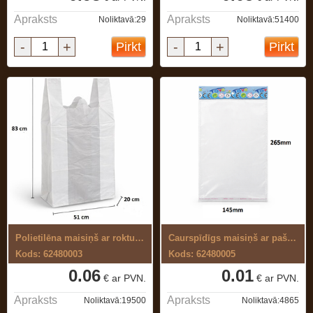
Apraksts
Apraksts
Noliktavā:29
Noliktavā:51400
-
+
-
+
Pirkt
Pirkt
Polietilēna maisiņš ar rokturiem 51+20 ...
Caurspīdīgs maisiņš ar pašlīmējošu joslu
Kods: 62480003
Kods: 62480005
0.06
0.01
€ ar PVN.
€ ar PVN.
Apraksts
Apraksts
Noliktavā:19500
Noliktavā:4865