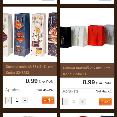
Dāvanu maisiņš 38x11x11 cm
Dāvanu maisiņš 23x18x10 cm
Kods: 8248253
Kods: 8248231
0.99
0.99
€ ar PVN.
€ ar PVN.
Apraksts
Noliktavā:45
Apraksts
Noliktavā:1
-
+
Pirkt
-
+
Pirkt