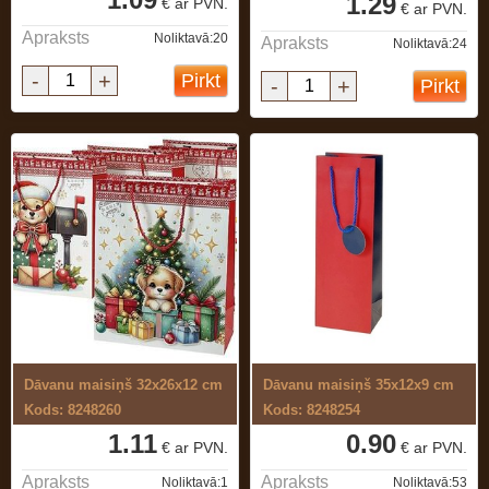
1.29
€ ar PVN.
€ ar PVN.
Apraksts
Noliktavā:20
Apraksts
Noliktavā:24
-
+
Pirkt
-
+
Pirkt
Dāvanu maisiņš 32x26x12 cm
Dāvanu maisiņš 35x12x9 cm
Kods: 8248260
Kods: 8248254
1.11
0.90
€ ar PVN.
€ ar PVN.
Apraksts
Apraksts
Noliktavā:1
Noliktavā:53