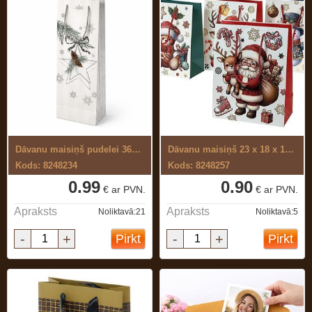
Dāvanu maisiņš pudelei 36x13x8 cm
Dāvanu maisiņš 23 x 18 x 10 cm
Kods: 8248234
Kods: 8248257
0.99
0.90
€ ar PVN.
€ ar PVN.
Apraksts
Apraksts
Noliktavā:21
Noliktavā:5
-
+
-
+
Pirkt
Pirkt