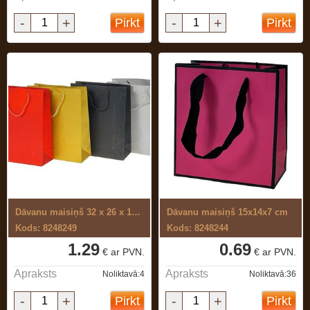
-
+
-
+
Pirkt
Pirkt
Dāvanu maisiņš 32 x 26 x 10 cm
Dāvanu maisiņš 15x14x7 cm
Kods: 8248249
Kods: 8248244
1.29
0.69
€ ar PVN.
€ ar PVN.
Apraksts
Apraksts
Noliktavā:4
Noliktavā:36
-
+
-
+
Pirkt
Pirkt