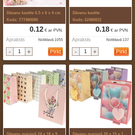
Dāvanu kastīte 6.5 x 6 x 4 cm
Dāvanu kastīte
Kods: T77480080
Kods: 62480031
0.12
0.18
€ ar PVN.
€ ar PVN.
Apraksts
Apraksts
Noliktavā:1055
Noliktavā:137
-
+
-
+
Pirkt
Pirkt
Dāvanu maisiņš 24 x 18 x 9 cm
Dāvanu maisiņš 20 x 15 x 10 cm