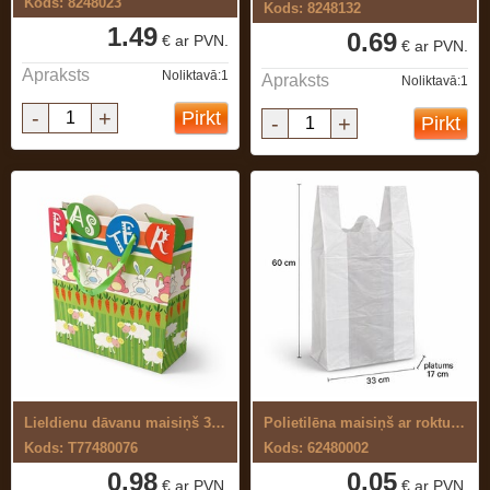
Kods: 8248023
Kods: 8248132
1.49
0.69
€ ar PVN.
€ ar PVN.
Apraksts
Noliktavā:1
Apraksts
Noliktavā:1
-
+
Pirkt
-
+
Pirkt
Lieldienu dāvanu maisiņš 32x25cm
Polietilēna maisiņš ar rokturiem 33+17 ...
Kods: T77480076
Kods: 62480002
0.98
0.05
€ ar PVN.
€ ar PVN.