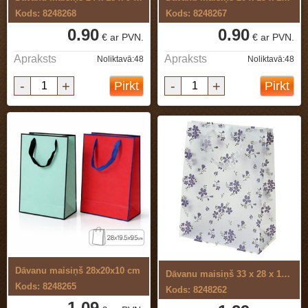
Kods: 8248268
Kods: 8248267
0.90
0.90
€ ar PVN.
€ ar PVN.
Apraksts
Apraksts
Noliktavā:48
Noliktavā:48
-
+
-
+
Pirkt
Pirkt
Dāvanu maisiņš 28x20x10 cm
Dāvanu maisiņš 33 x 28 x 12 cm
Kods: 8248265
Kods: 8248262
1.09