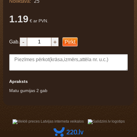
Noliktavā:
25
1.19
€ ar PVN.
-
+
Pirkt
Gab.
Apraksts
Matu gumijas 2 gab