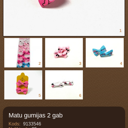
1
2
3
4
5
6
Matu gumijas 2 gab
Kods:
9133546