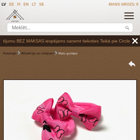
LV
EE
FI
EN
LT
SE
MANS GROZS: 0
jumu BEZ MAKSAS iespējams saņemt tiekoties Teikā pie Circle K uzpilde
Katalogs
Bižutērija un rotājumi
Matu gumijas