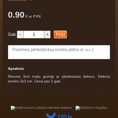
0.90
€ ar PVN.
-
+
Pirkt
Gab.
Apraksts
Rievota 3cm matu gumija ar plastmasas dekoru. Dekora
izmērs 3x3 cm. Cena par 2 gab..