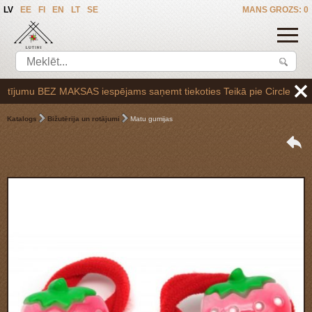
LV
EE
FI
EN
LT
SE
MANS GROZS: 0
jumu BEZ MAKSAS iespējams saņemt tiekoties Teikā pie Circle K uzpilde
Katalogs
Bižutērija un rotājumi
Matu gumijas