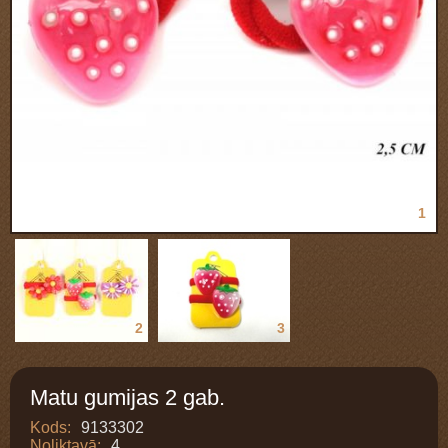
1
2
3
Matu gumijas 2 gab.
Kods:
9133302
Noliktavā:
4