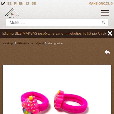
LV
EE
FI
EN
LT
SE
MANS GROZS: 0
jumu BEZ MAKSAS iespējams saņemt tiekoties Teikā pie Circle K uzpilde
Katalogs
Bižutērija un rotājumi
Matu gumijas