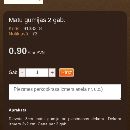
Matu gumijas 2 gab.
Kods:
9133318
Noliktavā:
73
0.90
€ ar PVN.
-
+
Pirkt
Gab.
Apraksts
Rievota 3cm matu gumija ar plastmasas dekoru. Dekora
izmērs 2x2 cm. Cena par 2 gab.