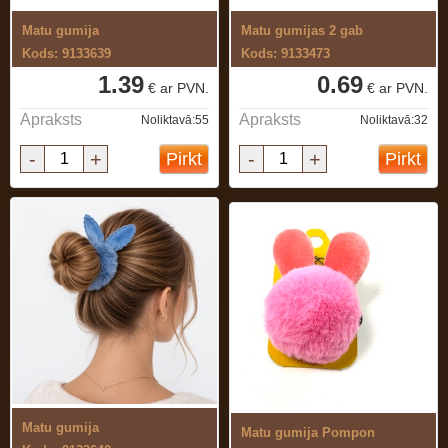
Matu gumija
Matu gumijas 2 gab
Kods: 9133639
Kods: 9133473
1.39
0.69
€ ar PVN.
€ ar PVN.
Apraksts
Apraksts
Noliktavā:55
Noliktavā:32
-
+
-
+
Pirkt
Pirkt
Matu gumija
Matu gumija Pompon