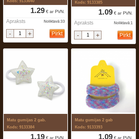
Kods: 9133640
Kods: 9133385
1.29
1.09
€ ar PVN.
€ ar PVN.
Apraksts
Noliktavā:33
Apraksts
Noliktavā:1
-
+
Pirkt
-
+
Pirkt
Matu gumijas 2 gab.
Matu gumijas 2 gab
Kods: 9133384
Kods: 9133393
1.19
1.09
€ ar PVN.
€ ar PVN.