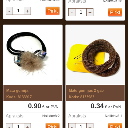
Apraksts
Noliktavā:28
-
+
Pirkt
-
+
Pirkt
Matu gumija
Matu gumijas 2 gab
Kods: 8133917
Kods: 8133983
0.90
0.34
€ ar PVN.
€ ar PVN.
Apraksts
Apraksts
Noliktavā:2
Noliktavā:1
-
+
-
+
Pirkt
Pirkt