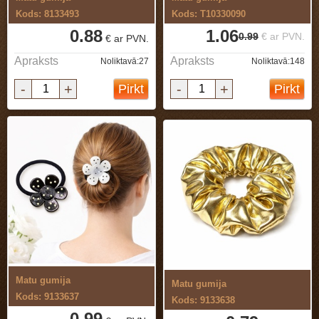
Kods: 8133493
Kods: T10330090
0.88
1.06
0.99
€ ar PVN.
€ ar PVN.
Apraksts
Apraksts
Noliktavā:27
Noliktavā:148
-
+
-
+
Pirkt
Pirkt
Matu gumija
Matu gumija
Kods: 9133637
Kods: 9133638
0.99