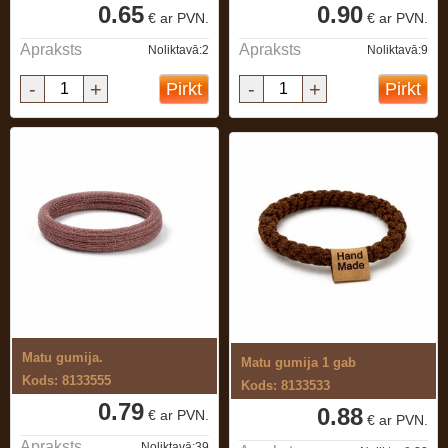
0.65
0.90
€ ar PVN.
€ ar PVN.
Apraksts
Apraksts
Noliktavā:2
Noliktavā:9
-
+
-
+
Pirkt
Pirkt
Matu gumija.
Matu gumija 1 gab
Kods: 8133555
Kods: 8133533
0.79
0.88
€ ar PVN.
€ ar PVN.
Apraksts
Noliktavā:39