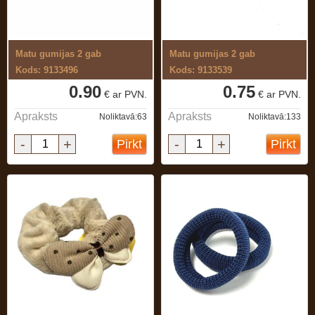
Matu gumijas 2 gab
Matu gumijas 2 gab
Kods: 9133496
Kods: 9133539
0.90
0.75
€ ar PVN.
€ ar PVN.
Apraksts
Apraksts
Noliktavā:63
Noliktavā:133
-
+
-
+
Pirkt
Pirkt