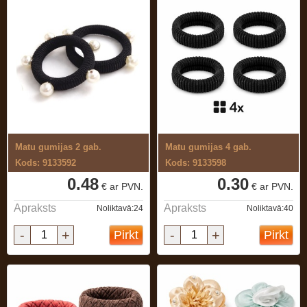
Matu gumijas 2 gab.
Matu gumijas 4 gab.
Kods: 9133592
Kods: 9133598
0.48
0.30
€ ar PVN.
€ ar PVN.
Apraksts
Apraksts
Noliktavā:24
Noliktavā:40
-
+
-
+
Pirkt
Pirkt