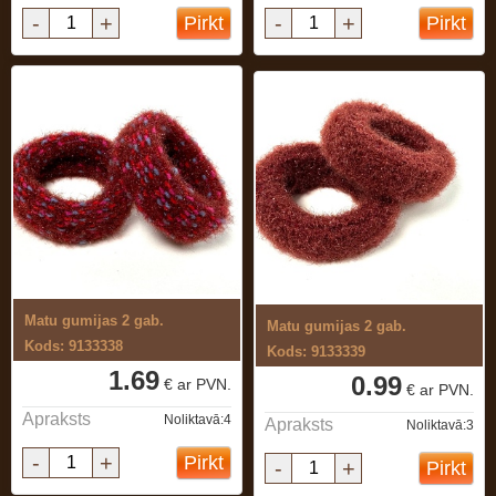
-
+
-
+
Pirkt
Pirkt
Matu gumijas 2 gab.
Matu gumijas 2 gab.
Kods: 9133338
Kods: 9133339
1.69
0.99
€ ar PVN.
€ ar PVN.
Apraksts
Noliktavā:4
Apraksts
Noliktavā:3
-
+
Pirkt
-
+
Pirkt