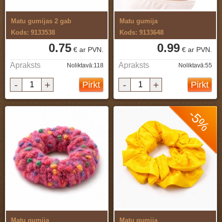
Matu gumijas 2 gab
Matu gumija
Kods: 9133538
Kods: 9133648
0.75
0.99
€ ar PVN.
€ ar PVN.
Apraksts
Apraksts
Noliktavā:118
Noliktavā:55
-
+
-
+
Pirkt
Pirkt
-5%
Matu gumija
Matu gumija