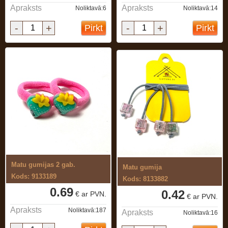
Apraksts
Apraksts
Noliktavā:6
Noliktavā:14
-
+
-
+
Pirkt
Pirkt
Matu gumijas 2 gab.
Matu gumija
Kods: 9133189
Kods: 8133882
0.69
0.42
€ ar PVN.
€ ar PVN.
Apraksts
Noliktavā:187
Apraksts
Noliktavā:16