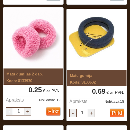
Matu gumijas 2 gab.
Matu gumija
Kods: 8133930
Kods: 9133632
0.25
0.69
€ ar PVN.
€ ar PVN.
Apraksts
Noliktavā:119
Apraksts
Noliktavā:18
-
+
Pirkt
-
+
Pirkt