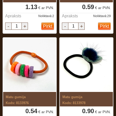
1.13
0.59
€ ar PVN.
€ ar PVN.
Apraksts
Apraksts
Noliktavā:2
Noliktavā:29
-
+
-
+
Pirkt
Pirkt
Matu gumija
Matu gumija
Kods: 8133976
Kods: 8133978
0.54
0.90
€ ar PVN.
€ ar PVN.