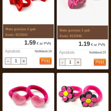
Matu gumijas 2 gab
Matu gumijas 2 gab
Kods: 9133543
Kods: 9133546
1.59
1.19
€ ar PVN.
€ ar PVN.
Apraksts
Noliktavā:18
Apraksts
Noliktavā:25
-
+
Pirkt
-
+
Pirkt