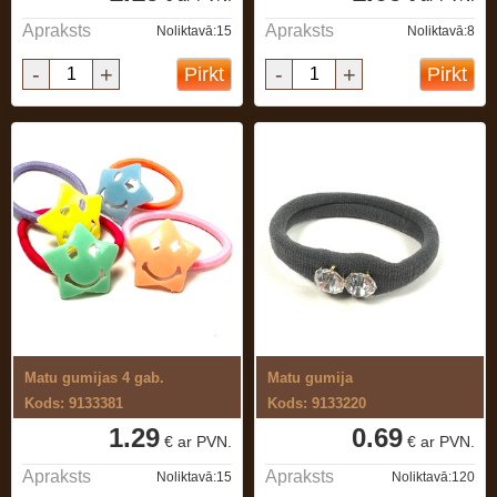
Apraksts
Apraksts
Noliktavā:15
Noliktavā:8
-
+
-
+
Pirkt
Pirkt
Matu gumijas 4 gab.
Matu gumija
Kods: 9133381
Kods: 9133220
1.29
0.69
€ ar PVN.
€ ar PVN.
Apraksts
Apraksts
Noliktavā:15
Noliktavā:120