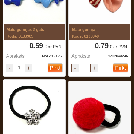
Matu gumijas 2 gab.
Matu gumija
Kods: 8133985
Kods: 8133048
0.59
0.79
€ ar PVN.
€ ar PVN.
Apraksts
Apraksts
Noliktavā:47
Noliktavā:96
-
+
-
+
Pirkt
Pirkt