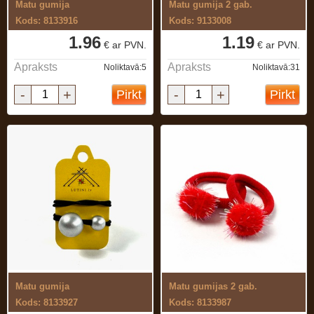
Matu gumija
Matu gumija 2 gab.
Kods: 8133916
Kods: 9133008
1.96
1.19
€ ar PVN.
€ ar PVN.
Apraksts
Apraksts
Noliktavā:5
Noliktavā:31
-
+
-
+
Pirkt
Pirkt
Matu gumija
Matu gumijas 2 gab.
Kods: 8133927
Kods: 8133987