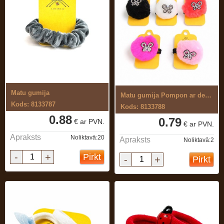
Matu gumija
Matu gumija Pompon ar dekoru
Kods: 8133787
Kods: 8133788
0.88
0.79
€ ar PVN.
€ ar PVN.
Apraksts
Noliktavā:20
Apraksts
Noliktavā:2
-
+
Pirkt
-
+
Pirkt