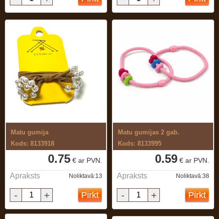
Matu gumija
Matu gumijas 2 gab.
Kods: 8133918
Kods: 8133995
0.75
0.59
€ ar PVN.
€ ar PVN.
Apraksts
Apraksts
Noliktavā:13
Noliktavā:38
-
+
-
+
Pirkt
Pirkt