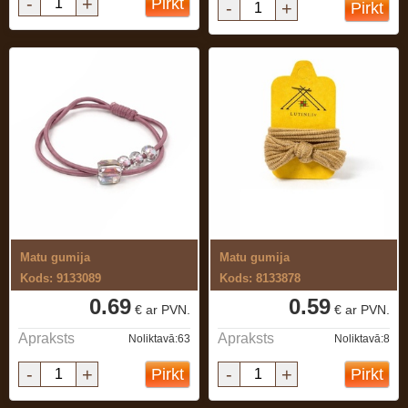
-
+
Pirkt
-
+
Pirkt
Matu gumija
Matu gumija
Kods: 9133089
Kods: 8133878
0.69
0.59
€ ar PVN.
€ ar PVN.
Apraksts
Apraksts
Noliktavā:63
Noliktavā:8
-
+
-
+
Pirkt
Pirkt