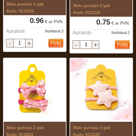
Matu gumijas 2 gab
Matu gumijas 2 gab
Kods: 9133226
Kods: 9133224
0.96
0.75
€ ar PVN.
€ ar PVN.
Apraksts
Noliktavā:3
Apraksts
Noliktavā:2
-
+
Pirkt
-
+
Pirkt
Matu gumijas 2 gab
Matu gumijas 2 gab
Kods: 9133011
Kods: 9133187