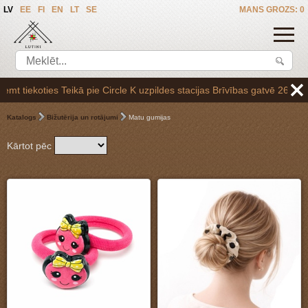
LV
EE
FI
EN
LT
SE
MANS GROZS: 0
K uzpildes stacijas Brīvības gatvē 265,vai arī Baltezerā, vienojoties
Katalogs
Bižutērija un rotājumi
Matu gumijas
Kārtot pēc