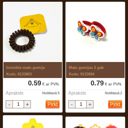
Invisible matu gumija
Matu gumijas 2 gab
Kods: 8133803
Kods: 9133094
0.59
0.79
€ ar PVN.
€ ar PVN.
Apraksts
Apraksts
Noliktavā:5
Noliktavā:2
-
+
-
+
Pirkt
Pirkt