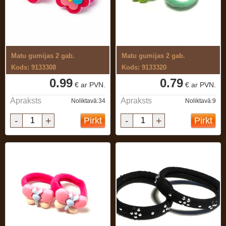
Matu gumijas 2 gab.
Matu gumijas 2 gab.
Kods: 9133308
Kods: 9133320
0.99
0.79
€ ar PVN.
€ ar PVN.
Apraksts
Apraksts
Noliktavā:34
Noliktavā:9
-
+
-
+
Pirkt
Pirkt