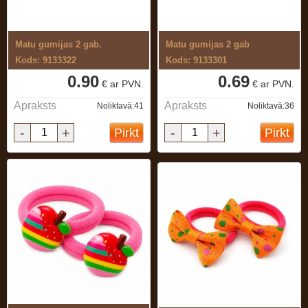
Matu gumijas 2 gab.
Matu gumijas 2 gab
Kods: 9133322
Kods: 9133301
0.90
0.69
€ ar PVN.
€ ar PVN.
Apraksts
Apraksts
Noliktavā:41
Noliktavā:36
-
+
-
+
Pirkt
Pirkt