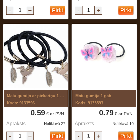
-
+
-
+
Pirkt
Pirkt
Matu gumija ar piekariņu 1 gab.
Matu gumija 1 gab
Kods: 9133596
Kods: 9133593
0.59
0.79
€ ar PVN.
€ ar PVN.
Apraksts
Apraksts
Noliktavā:27
Noliktavā:10
-
+
-
+
Pirkt
Pirkt