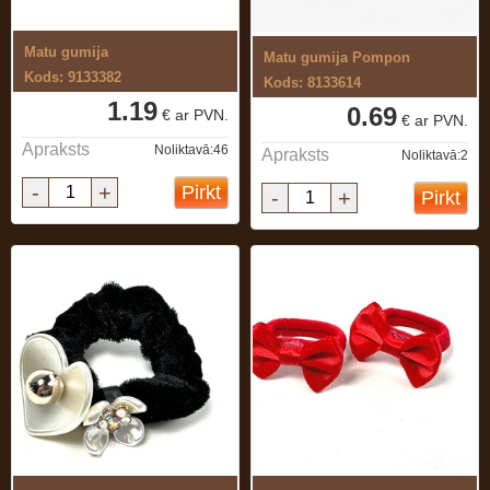
Matu gumija
Matu gumija Pompon
Kods: 9133382
Kods: 8133614
1.19
0.69
€ ar PVN.
€ ar PVN.
Apraksts
Noliktavā:46
Apraksts
Noliktavā:2
-
+
Pirkt
-
+
Pirkt