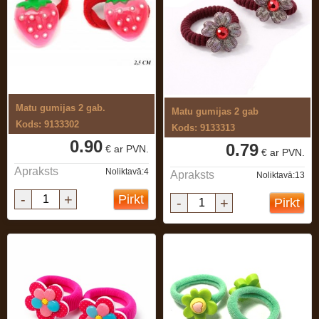
Matu gumijas 2 gab.
Matu gumijas 2 gab
Kods: 9133302
Kods: 9133313
0.90
0.79
€ ar PVN.
€ ar PVN.
Apraksts
Noliktavā:4
Apraksts
Noliktavā:13
-
+
Pirkt
-
+
Pirkt