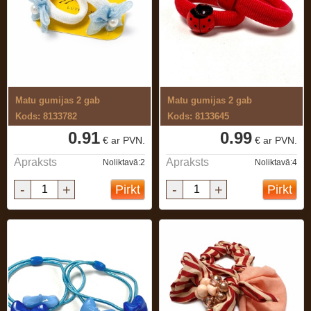
Matu gumijas 2 gab
Matu gumijas 2 gab
Kods: 8133782
Kods: 8133645
0.91
0.99
€ ar PVN.
€ ar PVN.
Apraksts
Apraksts
Noliktavā:2
Noliktavā:4
-
+
-
+
Pirkt
Pirkt