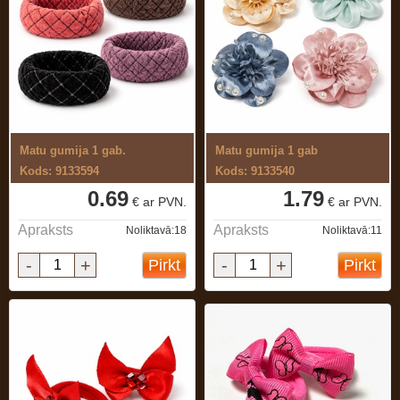
Matu gumija 1 gab.
Matu gumija 1 gab
Kods: 9133594
Kods: 9133540
0.69
1.79
€ ar PVN.
€ ar PVN.
Apraksts
Apraksts
Noliktavā:18
Noliktavā:11
-
+
-
+
Pirkt
Pirkt