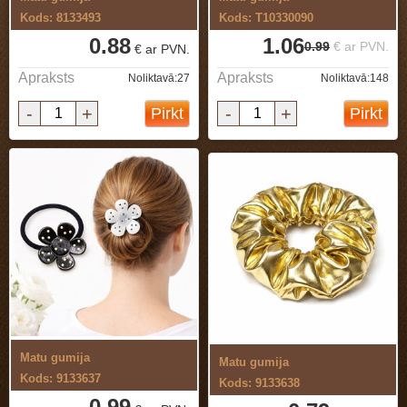
Kods: 8133493
Kods: T10330090
0.88
1.06
0.99
€ ar PVN.
€ ar PVN.
Apraksts
Apraksts
Noliktavā:27
Noliktavā:148
-
+
-
+
Pirkt
Pirkt
Matu gumija
Matu gumija
Kods: 9133637
Kods: 9133638
0.99