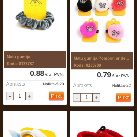
Matu gumija
Matu gumija Pompon ar dekoru
Kods: 8133787
Kods: 8133788
0.88
0.79
€ ar PVN.
€ ar PVN.
Apraksts
Noliktavā:20
Apraksts
Noliktavā:2
-
+
Pirkt
-
+
Pirkt