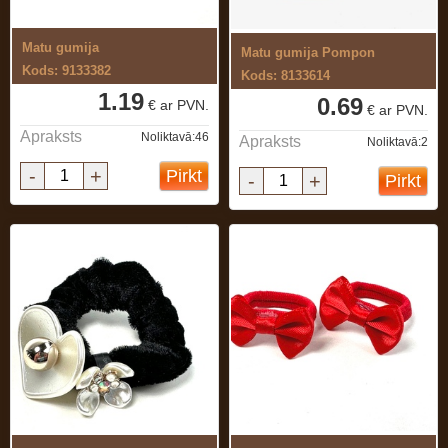
Matu gumija
Matu gumija Pompon
Kods: 9133382
Kods: 8133614
1.19
0.69
€ ar PVN.
€ ar PVN.
Apraksts
Noliktavā:46
Apraksts
Noliktavā:2
-
+
Pirkt
-
+
Pirkt