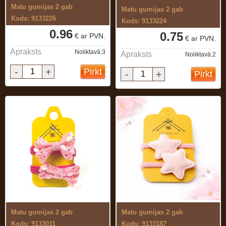
Matu gumijas 2 gab
Matu gumijas 2 gab
Kods: 9133226
Kods: 9133224
0.96
0.75
€ ar PVN.
€ ar PVN.
Apraksts
Noliktavā:3
Apraksts
Noliktavā:2
-
+
Pirkt
-
+
Pirkt
Matu gumijas 2 gab
Matu gumijas 2 gab
Kods: 9133011
Kods: 9133187