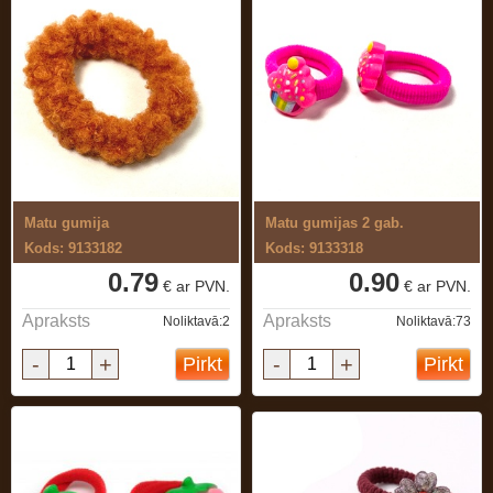
Matu gumija
Matu gumijas 2 gab.
Kods: 9133182
Kods: 9133318
0.79
0.90
€ ar PVN.
€ ar PVN.
Apraksts
Apraksts
Noliktavā:2
Noliktavā:73
-
+
-
+
Pirkt
Pirkt