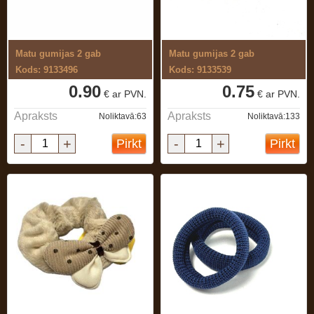
Matu gumijas 2 gab
Matu gumijas 2 gab
Kods: 9133496
Kods: 9133539
0.90
0.75
€ ar PVN.
€ ar PVN.
Apraksts
Apraksts
Noliktavā:63
Noliktavā:133
-
+
-
+
Pirkt
Pirkt