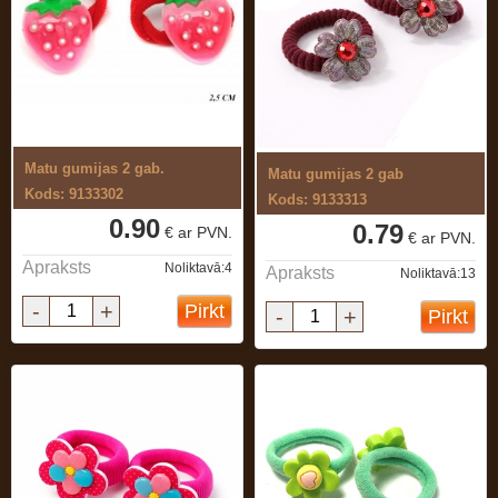
Matu gumijas 2 gab.
Matu gumijas 2 gab
Kods: 9133302
Kods: 9133313
0.90
0.79
€ ar PVN.
€ ar PVN.
Apraksts
Noliktavā:4
Apraksts
Noliktavā:13
-
+
Pirkt
-
+
Pirkt