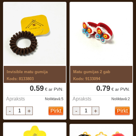
Invisible matu gumija
Matu gumijas 2 gab
Kods: 8133803
Kods: 9133094
0.59
0.79
€ ar PVN.
€ ar PVN.
Apraksts
Apraksts
Noliktavā:5
Noliktavā:2
-
+
-
+
Pirkt
Pirkt