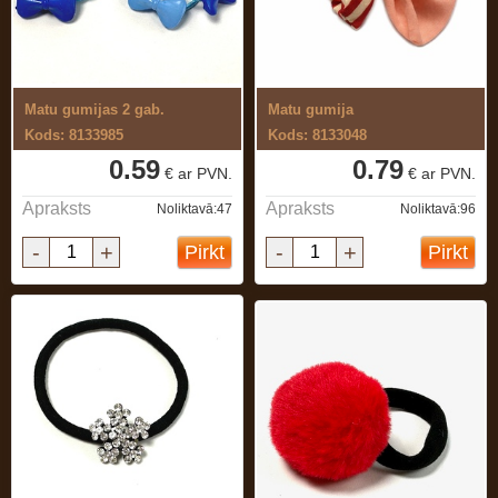
Matu gumijas 2 gab.
Matu gumija
Kods: 8133985
Kods: 8133048
0.59
0.79
€ ar PVN.
€ ar PVN.
Apraksts
Apraksts
Noliktavā:47
Noliktavā:96
-
+
-
+
Pirkt
Pirkt