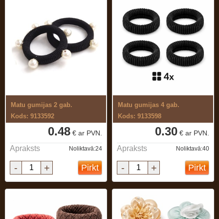
Matu gumijas 2 gab.
Matu gumijas 4 gab.
Kods: 9133592
Kods: 9133598
0.48
0.30
€ ar PVN.
€ ar PVN.
Apraksts
Apraksts
Noliktavā:24
Noliktavā:40
-
+
-
+
Pirkt
Pirkt