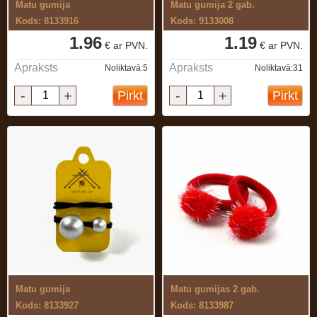
Matu gumija
Matu gumija 2 gab.
Kods: 8133916
Kods: 9133008
1.96
1.19
€ ar PVN.
€ ar PVN.
Apraksts
Apraksts
Noliktavā:5
Noliktavā:31
-
+
-
+
Pirkt
Pirkt
Matu gumija
Matu gumijas 2 gab.
Kods: 8133927
Kods: 8133987