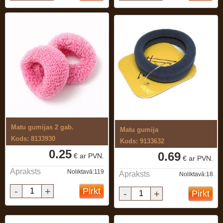
Matu gumijas 2 gab.
Matu gumija
Kods: 8133930
Kods: 9133632
0.25
0.69
€ ar PVN.
€ ar PVN.
Apraksts
Noliktavā:119
Apraksts
Noliktavā:18
-
+
Pirkt
-
+
Pirkt