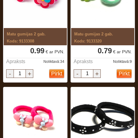
Matu gumijas 2 gab.
Matu gumijas 2 gab.
Kods: 9133308
Kods: 9133320
0.99
0.79
€ ar PVN.
€ ar PVN.
Apraksts
Apraksts
Noliktavā:34
Noliktavā:9
-
+
-
+
Pirkt
Pirkt