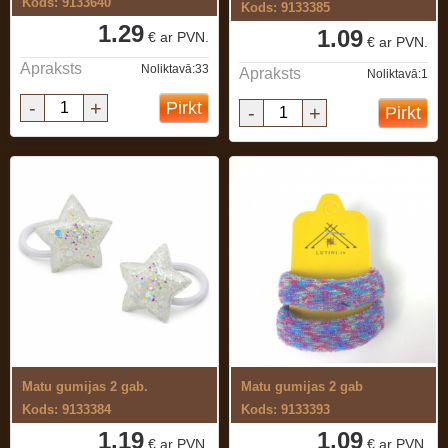
Kods: 9133640
Kods: 9133385
1.29
1.09
€ ar PVN.
€ ar PVN.
Apraksts
Noliktavā:33
Apraksts
Noliktavā:1
-
+
Pirkt
-
+
Pirkt
Matu gumijas 2 gab.
Matu gumijas 2 gab
Kods: 9133384
Kods: 9133393
1.19
1.09
€ ar PVN.
€ ar PVN.