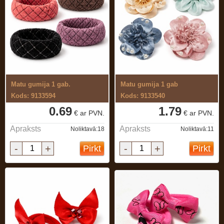
Matu gumija 1 gab.
Matu gumija 1 gab
Kods: 9133594
Kods: 9133540
0.69
1.79
€ ar PVN.
€ ar PVN.
Apraksts
Apraksts
Noliktavā:18
Noliktavā:11
-
+
-
+
Pirkt
Pirkt