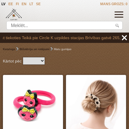
LV
EE
FI
EN
LT
SE
MANS GROZS: 0
uzpildes stacijas Brīvības gatvē 265,vai arī Baltezerā, vienojoties p
Katalogs
Bižutērija un rotājumi
Matu gumijas
Kārtot pēc