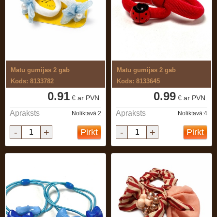
Matu gumijas 2 gab
Matu gumijas 2 gab
Kods: 8133782
Kods: 8133645
0.91
0.99
€ ar PVN.
€ ar PVN.
Apraksts
Apraksts
Noliktavā:2
Noliktavā:4
-
+
-
+
Pirkt
Pirkt