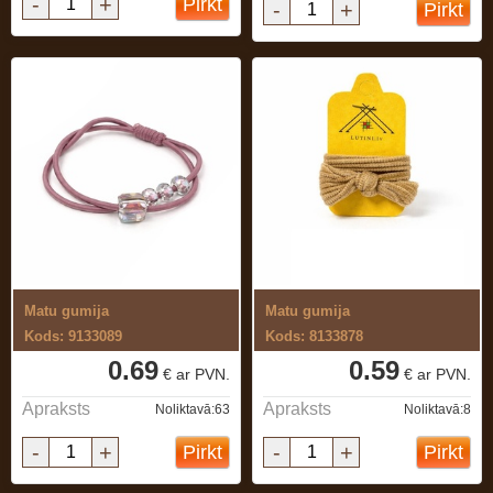
-
+
Pirkt
-
+
Pirkt
Matu gumija
Matu gumija
Kods: 9133089
Kods: 8133878
0.69
0.59
€ ar PVN.
€ ar PVN.
Apraksts
Apraksts
Noliktavā:63
Noliktavā:8
-
+
-
+
Pirkt
Pirkt