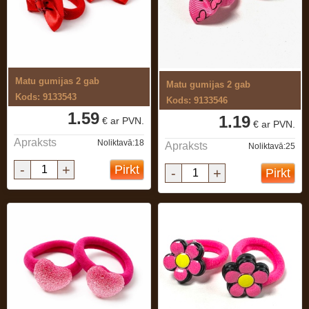
Matu gumijas 2 gab
Matu gumijas 2 gab
Kods: 9133543
Kods: 9133546
1.59
1.19
€ ar PVN.
€ ar PVN.
Apraksts
Noliktavā:18
Apraksts
Noliktavā:25
-
+
Pirkt
-
+
Pirkt