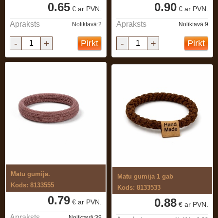
0.65
0.90
€ ar PVN.
€ ar PVN.
Apraksts
Apraksts
Noliktavā:2
Noliktavā:9
-
+
-
+
Pirkt
Pirkt
Matu gumija.
Matu gumija 1 gab
Kods: 8133555
Kods: 8133533
0.79
0.88
€ ar PVN.
€ ar PVN.
Apraksts
Noliktavā:39