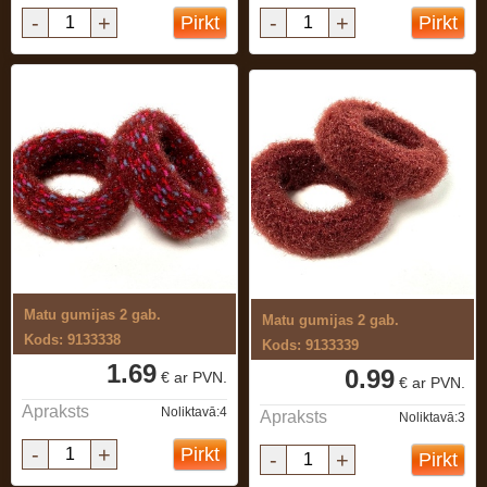
-
+
-
+
Pirkt
Pirkt
Matu gumijas 2 gab.
Matu gumijas 2 gab.
Kods: 9133338
Kods: 9133339
1.69
0.99
€ ar PVN.
€ ar PVN.
Apraksts
Noliktavā:4
Apraksts
Noliktavā:3
-
+
Pirkt
-
+
Pirkt