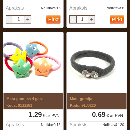
Apraksts
Apraksts
Noliktavā:15
Noliktavā:8
-
+
-
+
Pirkt
Pirkt
Matu gumijas 4 gab.
Matu gumija
Kods: 9133381
Kods: 9133220
1.29
0.69
€ ar PVN.
€ ar PVN.
Apraksts
Apraksts
Noliktavā:15
Noliktavā:120