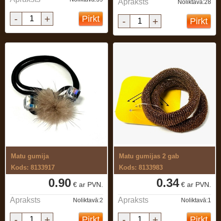
Apraksts
Noliktavā:28
-
+
Pirkt
-
+
Pirkt
Matu gumija
Matu gumijas 2 gab
Kods: 8133917
Kods: 8133983
0.90
0.34
€ ar PVN.
€ ar PVN.
Apraksts
Apraksts
Noliktavā:2
Noliktavā:1
-
+
-
+
Pirkt
Pirkt