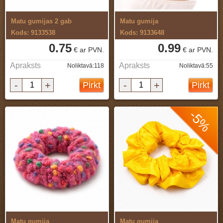
Matu gumijas 2 gab
Matu gumija
Kods: 9133538
Kods: 9133648
0.75
0.99
€ ar PVN.
€ ar PVN.
Apraksts
Apraksts
Noliktavā:118
Noliktavā:55
-
+
-
+
Pirkt
Pirkt
-5%
Matu gumija
Matu gumija