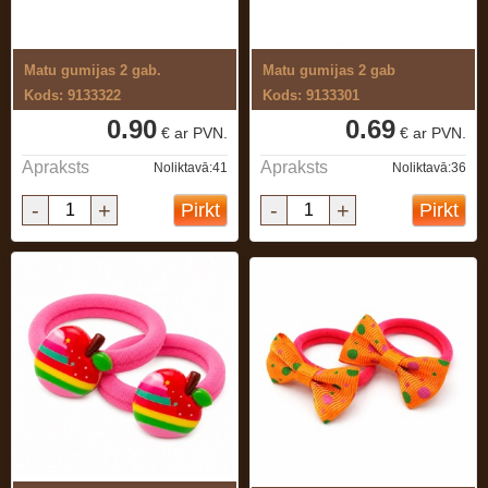
Matu gumijas 2 gab.
Matu gumijas 2 gab
Kods: 9133322
Kods: 9133301
0.90
0.69
€ ar PVN.
€ ar PVN.
Apraksts
Apraksts
Noliktavā:41
Noliktavā:36
-
+
-
+
Pirkt
Pirkt