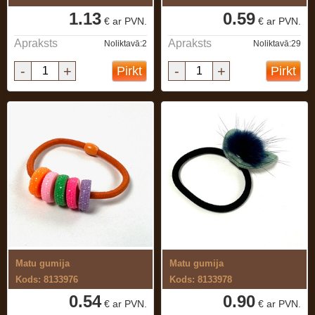
1.13
0.59
€ ar PVN.
€ ar PVN.
Apraksts
Apraksts
Noliktavā:2
Noliktavā:29
-
+
-
+
Pirkt
Pirkt
Matu gumija
Matu gumija
Kods: 8133976
Kods: 8133978
0.54
0.90
€ ar PVN.
€ ar PVN.