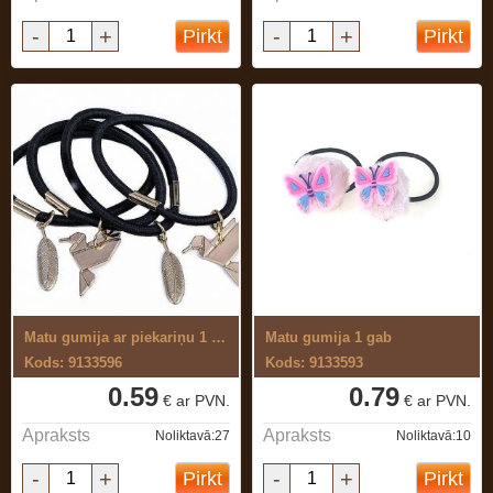
-
+
-
+
Pirkt
Pirkt
Matu gumija ar piekariņu 1 gab.
Matu gumija 1 gab
Kods: 9133596
Kods: 9133593
0.59
0.79
€ ar PVN.
€ ar PVN.
Apraksts
Apraksts
Noliktavā:27
Noliktavā:10
-
+
-
+
Pirkt
Pirkt