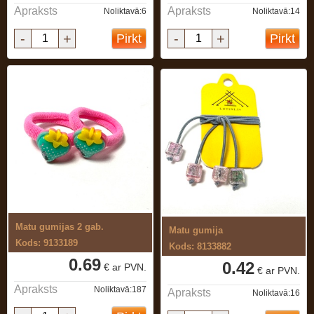
Apraksts
Apraksts
Noliktavā:6
Noliktavā:14
-
+
-
+
Pirkt
Pirkt
Matu gumijas 2 gab.
Matu gumija
Kods: 9133189
Kods: 8133882
0.69
0.42
€ ar PVN.
€ ar PVN.
Apraksts
Noliktavā:187
Apraksts
Noliktavā:16