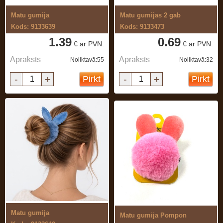
Matu gumija
Matu gumijas 2 gab
Kods: 9133639
Kods: 9133473
1.39
0.69
€ ar PVN.
€ ar PVN.
Apraksts
Apraksts
Noliktavā:55
Noliktavā:32
-
+
-
+
Pirkt
Pirkt
Matu gumija
Matu gumija Pompon