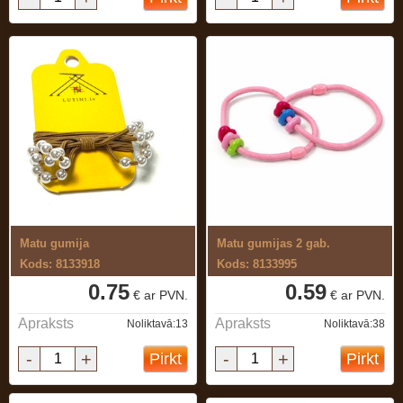
Matu gumija
Matu gumijas 2 gab.
Kods: 8133918
Kods: 8133995
0.75
0.59
€ ar PVN.
€ ar PVN.
Apraksts
Apraksts
Noliktavā:13
Noliktavā:38
-
+
-
+
Pirkt
Pirkt