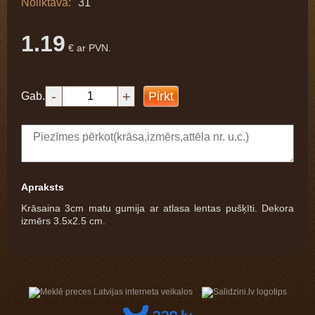
Noliktavā:
31
1.19
€ ar PVN.
-
+
Pirkt
Gab.
Apraksts
Krāsaina 3cm matu gumija ar atlasa lentas pušķīti. Dekora
izmērs 3.5x2.5 cm.