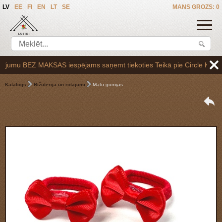
LV
EE
FI
EN
LT
SE
MANS GROZS: 0
umu BEZ MAKSAS iespējams saņemt tiekoties Teikā pie Circle K uzpildes
Katalogs
Bižutērija un rotājumi
Matu gumijas