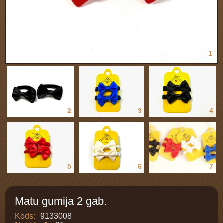
1
2
3
4
5
6
7
Matu gumija 2 gab.
Kods:
9133008