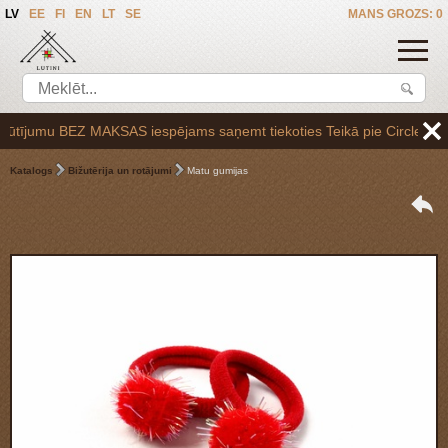
LV
EE
FI
EN
LT
SE
MANS GROZS: 0
ījumu BEZ MAKSAS iespējams saņemt tiekoties Teikā pie Circle K uzpild
Katalogs
Bižutērija un rotājumi
Matu gumijas