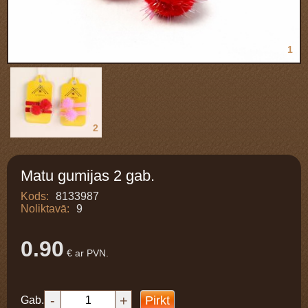
1
2
Matu gumijas 2 gab.
Kods:
8133987
Noliktavā:
9
0.90
€ ar PVN.
-
+
Pirkt
Gab.