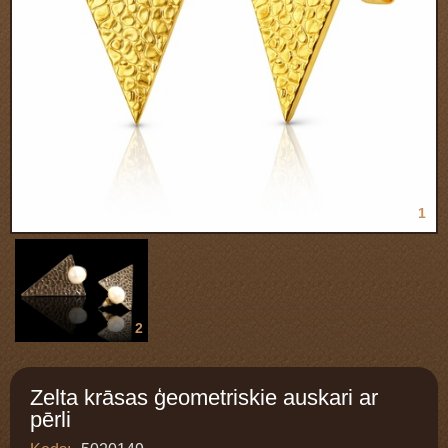
1
2
Zelta krāsas ģeometriskie auskari ar
pērli