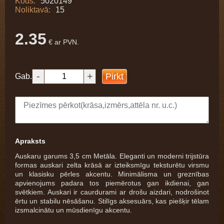
Kods:
5020149
Noliktavā:
15
2.35
€ ar PVN.
-
+
Pirkt
Gab.
Apraksts
Auskaru garums 3,5 cm Metāla. Eleganti un moderni trijstūra
formas auskari zelta krāsā ar izteiksmīgu teksturētu virsmu
un klasisku pērles akcentu. Minimālisma un greznības
apvienojums padara tos piemērotus gan ikdienai, gan
svētkiem. Auskari ir caurdurami ar drošu aizdari, nodrošinot
ērtu un stabilu nēsāšanu. Stilīgs aksesuārs, kas piešķir tēlam
izsmalcinātu un mūsdienīgu akcentu.