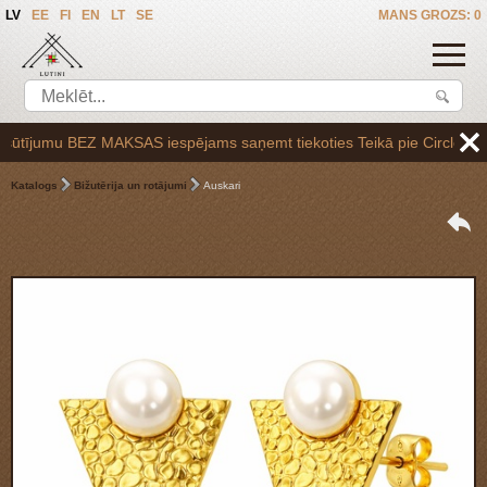
LV
EE
FI
EN
LT
SE
MANS GROZS: 0
tījumu BEZ MAKSAS iespējams saņemt tiekoties Teikā pie Circle K uzpil
Katalogs
Bižutērija un rotājumi
Auskari