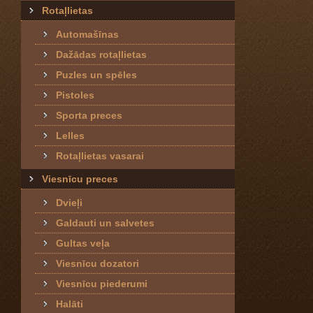
Rotaļlietas
Automašīnas
Dažādas rotaļlietas
Puzles un spēles
Pistoles
Sporta preces
Lelles
Rotaļlietas vasarai
Viesnīcu preces
Dvieļi
Galdauti un salvetes
Gultas veļa
Viesnīcu dozatori
Viesnīcu piederumi
Halāti