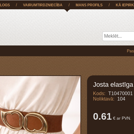
/
/
/
LOGS
VAIRUMTIRDZNIECĪBA
MANS PROFILS
KĀ IEPIRK
Pasūtījumu 
Josta elastīga
Kods:
T10470001
Noliktavā:
104
0.61
€ ar PVN.