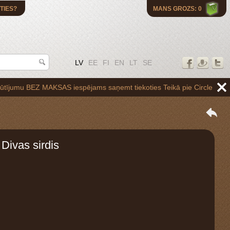
TIES?
MANS GROZS: 0
LV
EE
FI
EN
LT
SE
BEZ MAKSAS iespējams saņemt tiekoties Teikā pie Circle K uzpildes sta
 Divas sirdis