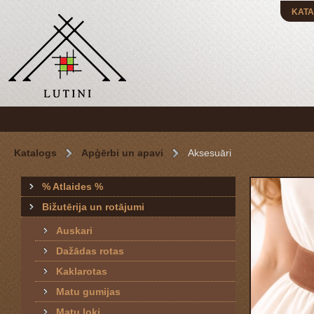
KATA
Katalogs
Apģērbi un apavi
Aksesuāri
% Atlaides %
Bižutērija un rotājumi
Auskari
Dažādas rotas
Kaklarotas
Matu gumijas
Matu loki