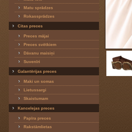
Matu sprādzes
Rokassprādzes
Citas preces
Preces mājai
Preces svētkiem
Dāvanu maisiņi
Suvenīri
Galantērijas preces
Maki un somas
Lietussargi
Skaistumam
Kancelejas preces
Papīra preces
Rakstāmlietas