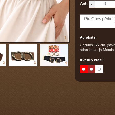
-
Gab.
Apraksts
1
Garums 65 cm (staip
ādas imitācija.Metāla
Izvēlies krāsu
2
3
4