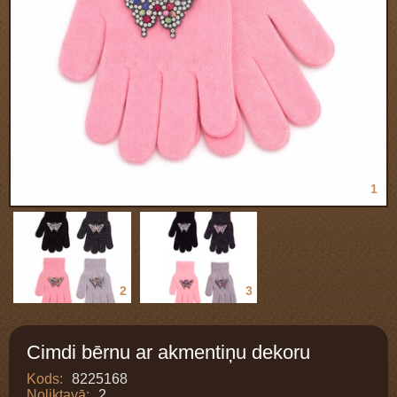
1
2
3
Cimdi bērnu ar akmentiņu dekoru
Kods:
8225168
Noliktavā:
2