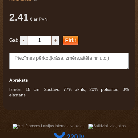
2.41
€ ar PVN.
-
+
Pirkt
Gab.
Apraksts
Izmēri: 15 cm. Sastāvs: 77% akrils; 20% poliestes; 3%
elastāns