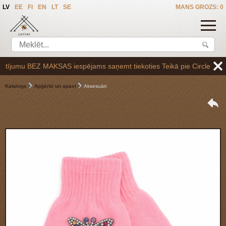
LV
EE
FI
EN
LT
SE
MANS GROZS: 0
jumu BEZ MAKSAS iespējams saņemt tiekoties Teikā pie Circle K uzpilde
Katalogs
Apģērbi un apavi
Aksesuāri